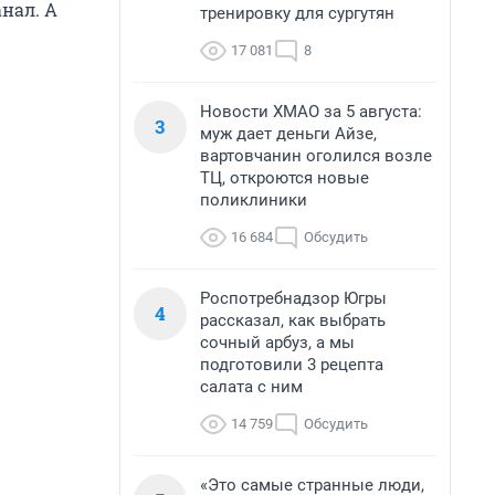
нал. А
тренировку для сургутян
17 081
8
Новости ХМАО за 5 августа:
3
муж дает деньги Айзе,
вартовчанин оголился возле
ТЦ, откроются новые
поликлиники
16 684
Обсудить
Роспотребнадзор Югры
4
рассказал, как выбрать
сочный арбуз, а мы
подготовили 3 рецепта
салата с ним
14 759
Обсудить
«Это самые странные люди,