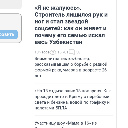
«Я не жалуюсь».
Строитель лишился рук и
ног и стал звездой
соцсетей: как он живет и
почему его семью искал
равить
весь Узбекистан
18 часов
15 701
58
Знаменитая тикток-блогер,
рассказывавшая о борьбе с редкой
формой рака, умерла в возрасте 26
лет
«На 18 отдыхающих 18 поваров». Как
проходит лето в Крыму с перебоями
света и бензина, водой по графику и
налетами БПЛА
Участницу шоу «Мама в 16» из