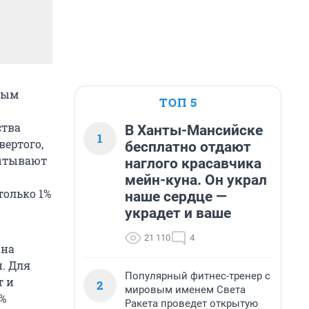
ным
ТОП 5
ства
В Ханты-Мансийске
1
ертого,
бесплатно отдают
пытывают
наглого красавчика
мейн-куна. Он украл
только 1%
наше сердце —
украдет и ваше
21 110
4
 на
н. Для
Популярный фитнес-тренер с
т и
2
мировым именем Света
%
Ракета проведет открытую