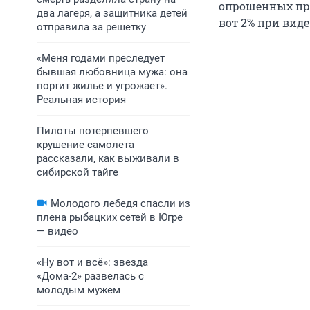
опрошенных при
два лагеря, а защитника детей
вот 2% при вид
отправила за решетку
«Меня годами преследует
бывшая любовница мужа: она
портит жилье и угрожает».
Реальная история
Пилоты потерпевшего
крушение самолета
рассказали, как выживали в
сибирской тайге
Молодого лебедя спасли из
плена рыбацких сетей в Югре
— видео
«Ну вот и всё»: звезда
«Дома-2» развелась с
молодым мужем