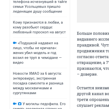
телефона исчезнувшей в тайге
семьи Усольцевых пришло
леденящее душу сообщение
Кому признаются в любви, а
кому разобьют сердце:
любовный гороскоп на август
Больше половин
недавнего иссл
«Подушкой надавил на
правдивой. Чут
лицо, чтобы не кричала»:
продвижения то
жених убил модель и год
согласно ответ
возил ее труп в чемодане —
отвращение, а 7
видео
признаются, что
Новости ХМАО за 6 августа:
– доверие.
энтеровирус, экстренная
посадка самолета и разница
Остается неизм
между москвичками и
сургутянками
другой канал во
трети опрошены
У могилы педофила. Его
слушает реклам
смерть разделила страну на