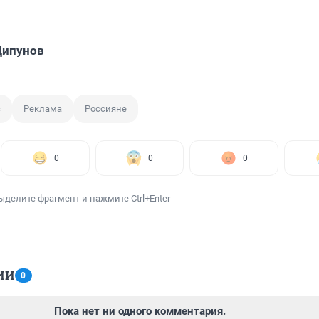
Щипунов
с
Реклама
Россияне
0
0
0
ыделите фрагмент и нажмите Ctrl+Enter
ИИ
0
Пока нет ни одного комментария.