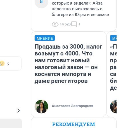
5
которых я видела»: Айза
нелестно высказалась о
блогере из Югры и ее семье
14 620
1
МНЕНИЕ
МНЕНИ
Продашь за 3000, налог
«Поку
возьмут с 4000. Что
мешке
нам готовит новый
предп
0
налоговый закон — он
расска
коснется импорта и
самом
даже репетиторов
бизне
дешев
Анастасия Завгородняя
РЕКОМЕНДУЕМ