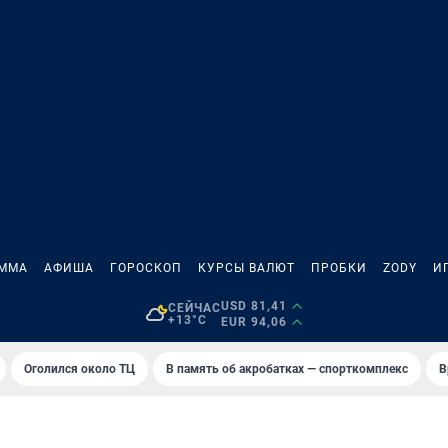
АММА
АФИША
ГОРОСКОП
КУРСЫ ВАЛЮТ
ПРОБКИ
ZODY
И
USD 81,41
СЕЙЧАС
+13°C
EUR 94,06
Оголился около ТЦ
В память об акробатках — спорткомплекс
В