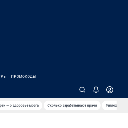
ГРЫ
ПРОМОКОДЫ
рач — о здоровье мозга
Сколько зарабатывают врачи
Теплоход сел