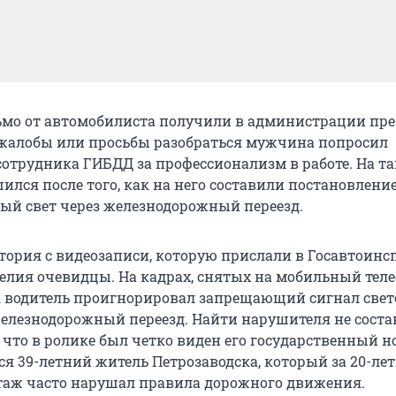
мо от автомобилиста получили в администрации пре
 жалобы или просьбы разобраться мужчина попросил
сотрудника ГИБДД за профессионализм в работе. На т
лся после того, как на него составили постановление
ный свет через железнодорожный переезд.
стория с видеозаписи, которую прислали в Госавтоин
елия очевидцы. На кадрах, снятых на мобильный теле
к водитель проигнорировал запрещающий сигнал свет
железнодорожный переезд. Найти нарушителя не соста
е что в ролике был четко виден его государственный 
ся 39-летний житель Петрозаводска, который за 20-ле
таж часто нарушал правила дорожного движения.