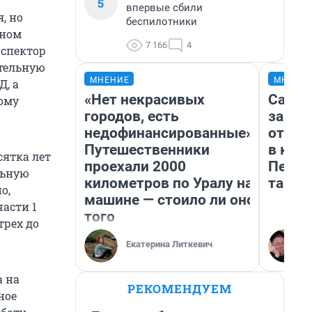
5
впервые сбили
, но
беспилотники
нном
7 166
4
нспектор
тельную
МНЕНИЕ
МНЕНИ
Д, а
«Нет некрасивых
Самая
ому
городов, есть
загра
недофинансированные».
отпра
Путешественники
в каз
сятка лет
проехали 2000
Петро
льную
километров по Уралу на
там п
о,
машине — стоило ли оно
части 1
того
трех до
Екатерина Литкевич
а на
РЕКОМЕНДУЕМ
ное