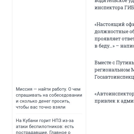
водительское у
инспектора ГИ
«Настоящий офи
должностные об
проявляет ответ
в беду…» – напи
Вместе с Путин
региональном М
Госавтоинспекц
Миссия — найти работу. О чем
«Автоинспектор
спрашивать на собеседовании
привлек к адми
и сколько денег просить,
чтобы вас точно взяли
На Кубани горит НПЗ из-за
атаки беспилотников: есть
пострадавшие. Главное о