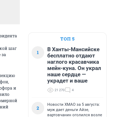
зидента
ТОП 5
акой шаг
В Ханты-Мансийске
1
 за
бесплатно отдают
наглого красавчика
мейн-куна. Он украл
наше сердце —
спекцию
украдет и ваше
фон,
офора и
21 270
4
вило
номерной
Новости ХМАО за 5 августа:
тний
2
муж дает деньги Айзе,
вартовчанин оголился возле