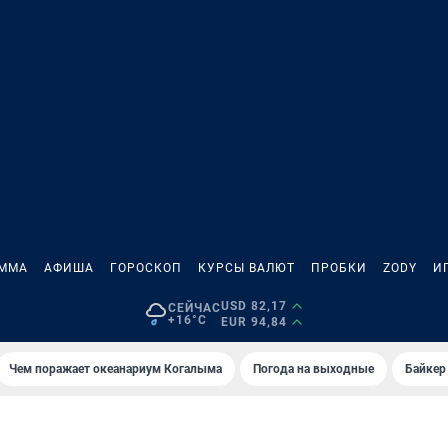
АММА
АФИША
ГОРОСКОП
КУРСЫ ВАЛЮТ
ПРОБКИ
ZODY
И
USD 82,17
СЕЙЧАС
+16°C
EUR 94,84
Чем поражает океанариум Когалыма
Погода на выходные
Байкер