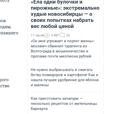
аботу
«Ела одни булочки и
пирожные»: экстремально
худые новосибирцы — о
своих попытках набрать
вои
вес любой ценой
юдям,
попавшего
11 часов
6 887
25
«Он мне угрожает и портит жизнь»:
москвич обвинил турагента из
Волгограда в мошенничестве и
пропаже почти миллиона рублей
Не нужно выбрасывать и сжигать
ботву помидоров и картофеля! Как я
рого
нашла лучшее удобрение для яблони
и малины
стве.
Как приготовить хачапури —
несколько рецептов от жительницы
Барнаула