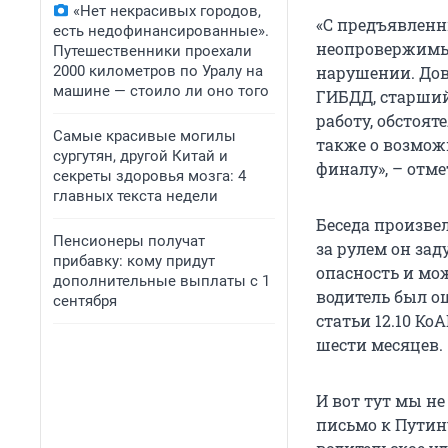
«Нет некрасивых городов,
«С предъявленн
есть недофинансированные».
неопровержимые
Путешественники проехали
2000 километров по Уралу на
нарушении. Дов
машине — стоило ли оно того
ГИБДД, старший
работу, обстоят
Самые красивые могилы
также о возмож
сургутян, другой Китай и
финалу», – отм
секреты здоровья мозга: 4
главных текста недели
Беседа произвел
Пенсионеры получат
за рулем он за
прибавку: кому придут
опасность и мо
дополнительные выплаты с 1
водитель был ош
сентября
статьи 12.10 Ко
шести месяцев.
И вот тут мы н
письмо к Путин