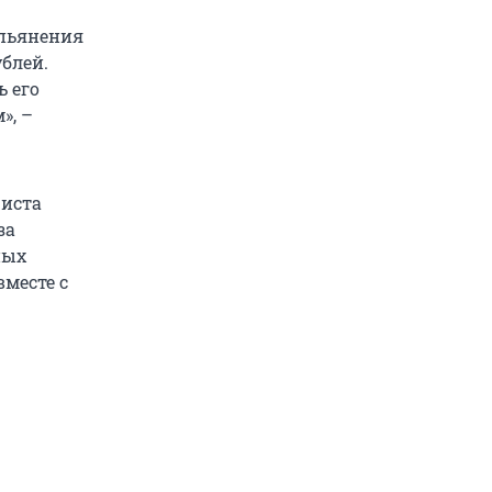
опьянения
блей.
 его
», –
риста
за
ных
вместе с