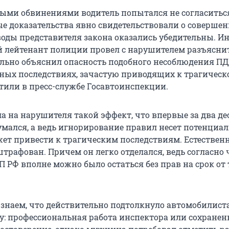
ыми обвинениями водитель попытался не согласиться
 доказательства явно свидетельствовали о соверше
оды представителя закона оказались убедительны. И
 лейтенант полиции провел с нарушителем разъясни
ельно объяснил опасность подобного несоблюдения ПД
ных последствиях, зачастую приводящих к трагическ
етили в пресс-службе Госавтоинспекции.
а на нарушителя такой эффект, что впервые за два де
думался, а ведь игнорирование правил несет потенциа
жет привести к трагическим последствиям. Естественн
трафован. Причем он легко отделался, ведь согласно 
АП РФ вполне можно было остаться без прав на срок от 
е знаем, что действительно подтолкнуло автомобилист
у: профессиональная работа инспектора или сохранен