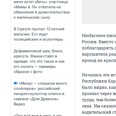
меня хотят убить»: участница
«Мамы в 16» ответила на
обвинения в домогательствах
к маленькому сыну
В Сургуте пропал 12-летний
мальчик. Его ищут
Необычное пись
полицейские и волонтеры
России. Вместо
поблагодарить 
Дофаминовый шик, блеск,
нарушитель реши
красота. Фанки-стайл в
проезд на крас
одежде: что это такое и как
его носить — примеры
образов с фото
Началась эта и
Республики Кар
«Минус — слишком много
было видно, ка
спойлеров»: российский
проехал через 
ниндзя-скульптор снялся в
сериале «Дом Дракона».
труда, тем боле
Видео
знак. Им оказал
водительский с
«Они всё еще в лесу, и им