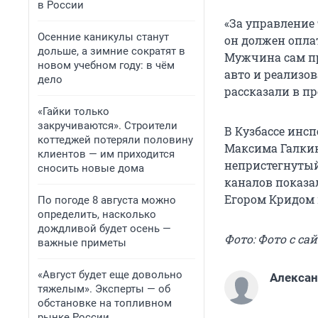
в России
«За управление
Осенние каникулы станут
он должен опла
дольше, а зимние сократят в
Мужчина сам пр
новом учебном году: в чём
авто и реализов
дело
рассказали в пр
«Гайки только
закручиваются». Строители
В Кузбассе инс
коттеджей потеряли половину
Максима Галкин
клиентов — им приходится
непристегнутый
сносить новые дома
каналов показал
Егором Кридом 
По погоде 8 августа можно
определить, насколько
дождливой будет осень —
Фото: Фото с сай
важные приметы
«Август будет еще довольно
Алексан
тяжелым». Эксперты — об
обстановке на топливном
рынке России