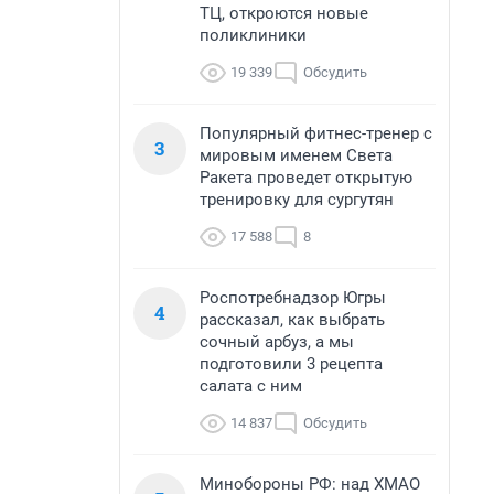
ТЦ, откроются новые
поликлиники
19 339
Обсудить
Популярный фитнес-тренер с
3
мировым именем Света
Ракета проведет открытую
тренировку для сургутян
17 588
8
Роспотребнадзор Югры
4
рассказал, как выбрать
сочный арбуз, а мы
подготовили 3 рецепта
салата с ним
14 837
Обсудить
Минобороны РФ: над ХМАО