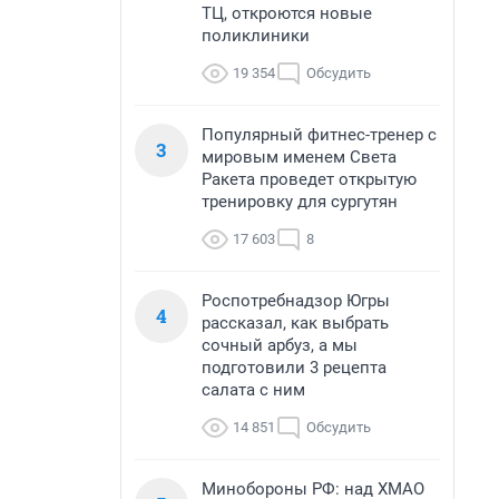
ТЦ, откроются новые
поликлиники
19 354
Обсудить
Популярный фитнес-тренер с
3
мировым именем Света
Ракета проведет открытую
тренировку для сургутян
17 603
8
Роспотребнадзор Югры
4
рассказал, как выбрать
сочный арбуз, а мы
подготовили 3 рецепта
салата с ним
14 851
Обсудить
Минобороны РФ: над ХМАО