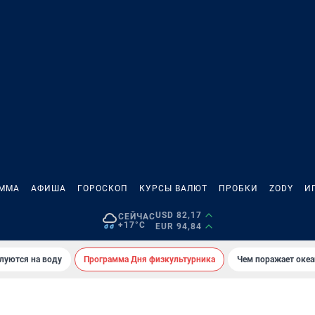
АММА
АФИША
ГОРОСКОП
КУРСЫ ВАЛЮТ
ПРОБКИ
ZODY
И
USD 82,17
СЕЙЧАС
+17°C
EUR 94,84
луются на воду
Программа Дня физкультурника
Чем поражает оке