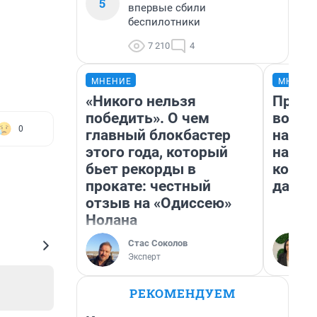
5
впервые сбили
беспилотники
7 210
4
МНЕНИЕ
МНЕНИ
«Никого нельзя
Прода
победить». О чем
возьм
0
главный блокбастер
нам г
этого года, который
налог
бьет рекорды в
косне
прокате: честный
даже 
отзыв на «Одиссею»
Нолана
Стас Соколов
Эксперт
РЕКОМЕНДУЕМ