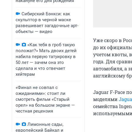
накануне его дня рождения
Сибирский Бэнкси: как
скульптор в черной маске
развешивает загадочные арт-
объекты — видео
Уже скоро в Рос
«Как тебя в гроб такую
до их официаль
положат?» Мать двоих детей
учетом квоты, в
набила первую татуировку в
года. Для сравн
50 лет — зачем она это
автомобиля, а 
сделала и что отвечает
хейтерам
английскому бр
«Финал не совпал с
Jaguar F-Pace п
ожиданиями»: стоит ли
моделями
Jagua
смотреть фильм «Старый
орел» на большом экране —
семейства Inge
честная рецензия
используемыми 
Лимонные сады,
европейский Байкал и