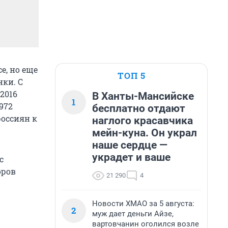
e, но еще
ТОП 5
нки. С
2016
В Ханты-Мансийске
1
972
бесплатно отдают
россиян к
наглого красавчика
мейн-куна. Он украл
наше сердце —
украдет и ваше
с
оров
21 290
4
Новости ХМАО за 5 августа:
2
муж дает деньги Айзе,
вартовчанин оголился возле