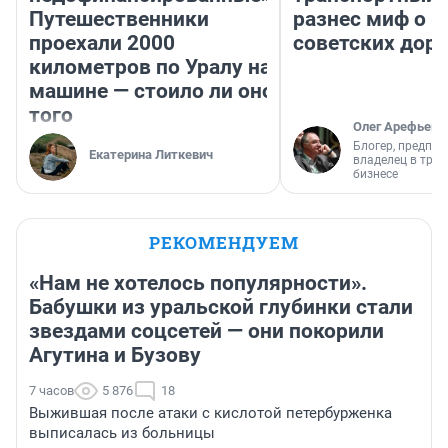
Путешественники
разнес миф о 
проехали 2000
советских доро
километров по Уралу на
машине — стоило ли оно
того
Олег Арефьев
Блогер, предпри
Екатерина Литкевич
владелец в тра
бизнесе
РЕКОМЕНДУЕМ
«Нам не хотелось популярности».
Бабушки из уральской глубинки стали
звездами соцсетей — они покорили
Агутина и Бузову
7 часов
5 876
18
Выжившая после атаки с кислотой петербурженка
выписалась из больницы