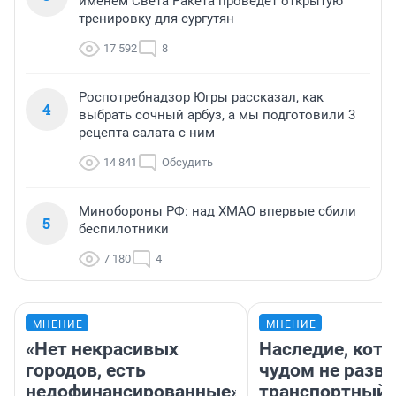
именем Света Ракета проведет открытую
тренировку для сургутян
17 592
8
Роспотребнадзор Югры рассказал, как
4
выбрать сочный арбуз, а мы подготовили 3
рецепта салата с ним
14 841
Обсудить
Минобороны РФ: над ХМАО впервые сбили
5
беспилотники
7 180
4
МНЕНИЕ
МНЕНИЕ
«Нет некрасивых
Наследие, кото
городов, есть
чудом не разва
недофинансированные».
транспортный 