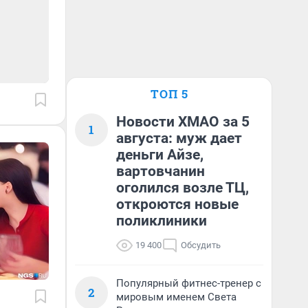
ТОП 5
Новости ХМАО за 5
1
августа: муж дает
деньги Айзе,
вартовчанин
оголился возле ТЦ,
откроются новые
поликлиники
19 400
Обсудить
Популярный фитнес-тренер с
2
мировым именем Света