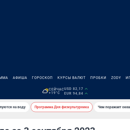
АММА
АФИША
ГОРОСКОП
КУРСЫ ВАЛЮТ
ПРОБКИ
ZODY
И
USD 82,17
СЕЙЧАС
+19°C
EUR 94,84
луются на воду
Программа Дня физкультурника
Чем поражает оке