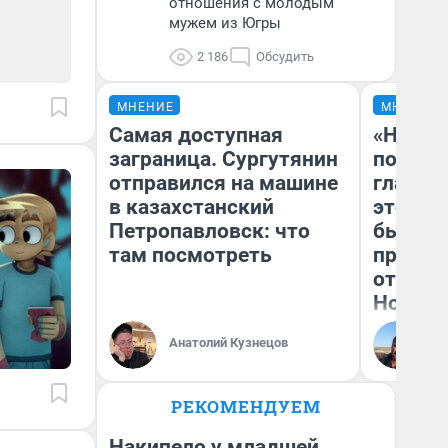
отношения с молодым
мужем из Югры
2 186
Обсудить
МНЕНИЕ
МНЕНИЕ
Самая доступная
«Никог
заграница. Сургутянин
победи
отправился на машине
главны
в казахстанский
этого г
Петропавловск: что
бьет р
там посмотреть
прокат
отзыв 
Нолана
Ст
Анатолий Кузнецов
Эк
РЕКОМЕНДУЕМ
Накипело у младшей