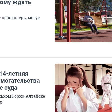
кому ждать
е пенсионеры могут
 14-летняя
омогательства
е суда
еньком Горно-Алтайске
ор