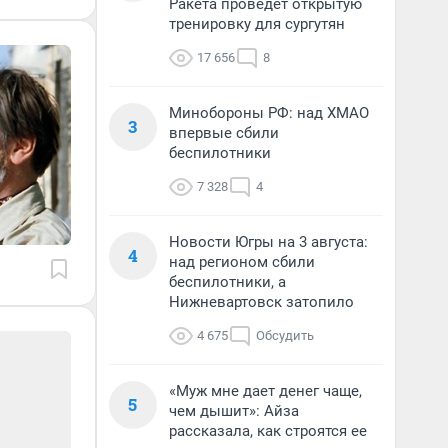
Ракета проведет открытую
тренировку для сургутян
17 656
8
Минобороны РФ: над ХМАО
3
впервые сбили
беспилотники
7 328
4
Новости Югры на 3 августа:
4
над регионом сбили
беспилотники, а
Нижневартовск затопило
4 675
Обсудить
«Муж мне дает денег чаще,
5
чем дышит»: Айза
рассказала, как строятся ее