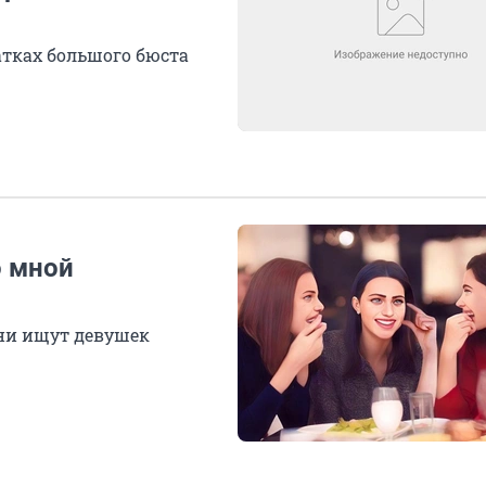
атках большого бюста
о мной
рни ищут девушек