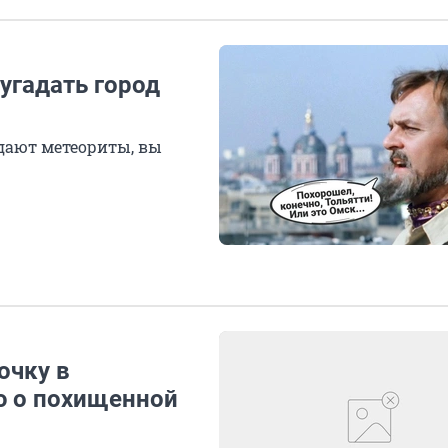
угадать город
адают метеориты, вы
очку в
ю о похищенной