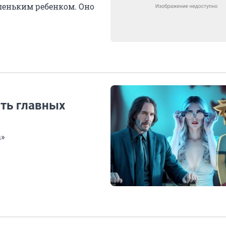
леньким ребенком. Оно
ять главных
а»