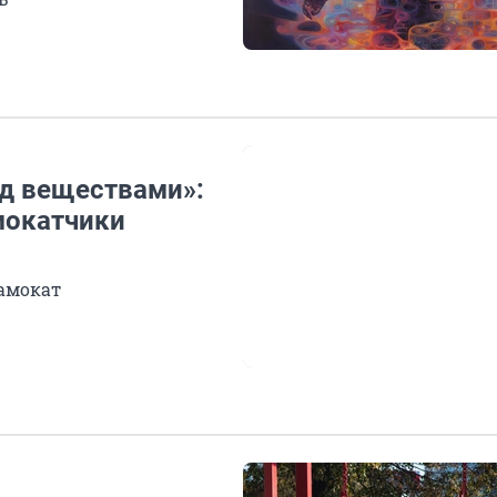
од веществами»:
мокатчики
самокат