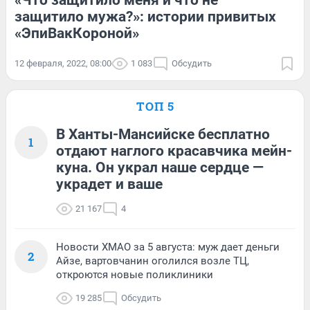
«Что защитило меня и что не
защитило мужа?»: истории привитых
«ЭпиВакКороной»
12 февраля, 2022, 08:00
1 083
Обсудить
ТОП 5
В Ханты-Мансийске бесплатно
1
отдают наглого красавчика мейн-
куна. Он украл наше сердце —
украдет и ваше
21 167
4
Новости ХМАО за 5 августа: муж дает деньги
2
Айзе, вартовчанин оголился возле ТЦ,
откроются новые поликлиники
19 285
Обсудить