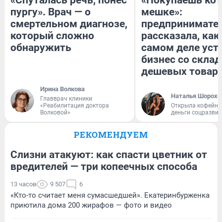
«Спуталась речь, понес
«Покупаешь кот
пургу». Врач — о
мешке»:
смертельном диагнозе,
предпринимате
который сложно
рассказала, как
обнаружить
самом деле уст
бизнес со скла
дешевых товар
Ирина Волкова
Наталья Шорохо
Главврач клиники
«Реабилитация доктора
Открыла кофейну
Волковой»
деньги соцразви
РЕКОМЕНДУЕМ
Слизни атакуют: как спасти цветник от
вредителей — три копеечных способа
13 часов
9 507
6
«Кто-то считает меня сумасшедшей». Екатеринбурженка
приютила дома 200 жирафов — фото и видео