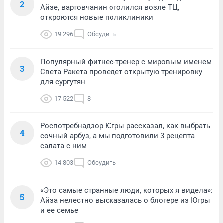
2
Айзе, вартовчанин оголился возле ТЦ,
откроются новые поликлиники
19 296
Обсудить
Популярный фитнес-тренер с мировым именем
3
Света Ракета проведет открытую тренировку
для сургутян
17 522
8
Роспотребнадзор Югры рассказал, как выбрать
4
сочный арбуз, а мы подготовили 3 рецепта
салата с ним
14 803
Обсудить
«Это самые странные люди, которых я видела»:
5
Айза нелестно высказалась о блогере из Югры
и ее семье