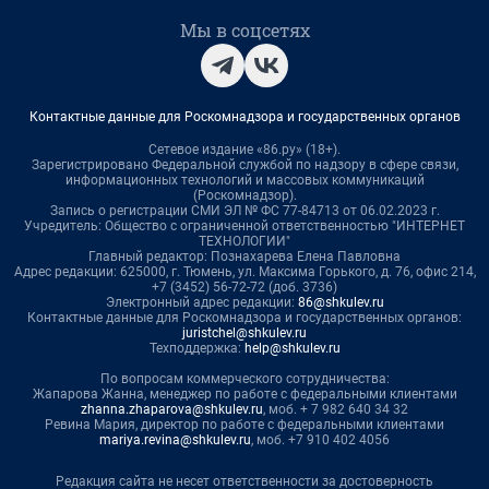
Мы в соцсетях
Контактные данные для Роскомнадзора и государственных органов
Сетевое издание «86.ру» (18+).
Зарегистрировано Федеральной службой по надзору в сфере связи,
информационных технологий и массовых коммуникаций
(Роскомнадзор).
Запись о регистрации СМИ ЭЛ № ФС 77-84713 от 06.02.2023 г.
Учредитель: Общество с ограниченной ответственностью "ИНТЕРНЕТ
ТЕХНОЛОГИИ"
Главный редактор: Познахарева Елена Павловна
Адрес редакции: 625000, г. Тюмень, ул. Максима Горького, д. 76, офис 214,
+7 (3452) 56-72-72 (доб. 3736)
Электронный адрес редакции:
86@shkulev.ru
Контактные данные для Роскомнадзора и государственных органов:
juristchel@shkulev.ru
Техподдержка:
help@shkulev.ru
По вопросам коммерческого сотрудничества:
Жапарова Жанна, менеджер по работе с федеральными клиентами
zhanna.zhaparova@shkulev.ru
, моб. + 7 982 640 34 32
Ревина Мария, директор по работе с федеральными клиентами
mariya.revina@shkulev.ru
, моб. +7 910 402 4056
Редакция сайта не несет ответственности за достоверность