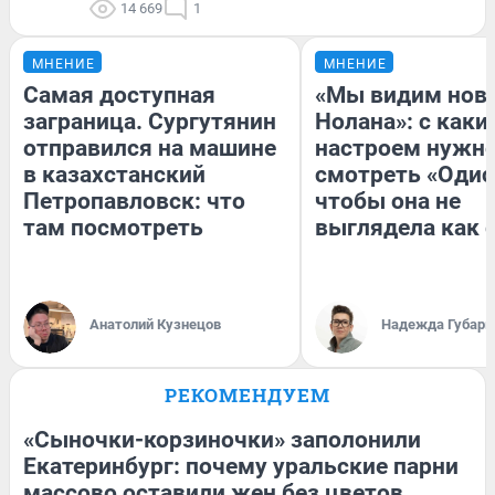
14 669
1
МНЕНИЕ
МНЕНИЕ
Самая доступная
«Мы видим нов
заграница. Сургутянин
Нолана»: с каки
отправился на машине
настроем нужн
в казахстанский
смотреть «Одис
Петропавловск: что
чтобы она не
там посмотреть
выглядела как 
Анатолий Кузнецов
Надежда Губарь
РЕКОМЕНДУЕМ
«Сыночки-корзиночки» заполонили
Екатеринбург: почему уральские парни
массово оставили жен без цветов