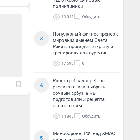
ТЦ, откроются новые
поликлиники
19 348
Обсудить
Популярный фитнес-тренер с
3
мировым именем Света
Ракета проведет открытую
тренировку для сургутян
17 596
8
Роспотребнадзор Югры
4
рассказал, как выбрать
сочный арбуз, а мы
подготовили 3 рецепта
салата с ним
14 845
Обсудить
Минобороны РФ: над ХМАО
5
впервые сбили