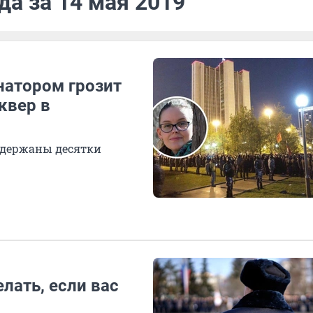
да за 14 мая 2019
натором грозит
сквер в
задержаны десятки
лать, если вас