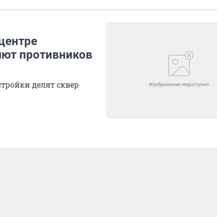
 центре
яют противников
стройки делят сквер