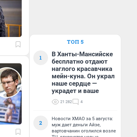
ТОП 5
В Ханты-Мансийске
1
бесплатно отдают
наглого красавчика
мейн-куна. Он украл
наше сердце —
украдет и ваше
21 282
4
Новости ХМАО за 5 августа:
2
муж дает деньги Айзе,
вартовчанин оголился возле