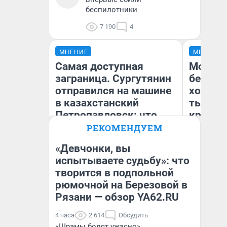
беспилотники
7 190
4
МНЕНИЕ
МНЕНИЕ
Самая доступная
Мой ба
заграница. Сургутянин
береже
отправился на машине
хотела 
в казахстанский
тысяч,
Петропавловск: что
кредит,
там посмотреть
приеха
РЕКОМЕНДУЕМ
безопа
«Девчонки, вы
испытываете судьбу»: что
Кс
творится в подпольной
Анатолий Кузнецов
Ав
рюмочной на Березовой в
Рязани — обзор YA62.RU
4 часа
2 614
Обсудить
«Шрамы болят ужасно».