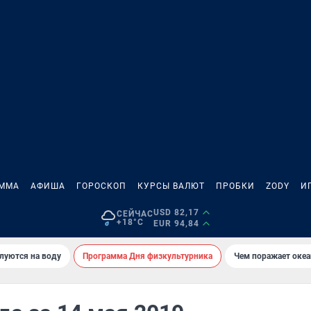
АММА
АФИША
ГОРОСКОП
КУРСЫ ВАЛЮТ
ПРОБКИ
ZODY
И
USD 82,17
СЕЙЧАС
+18°C
EUR 94,84
луются на воду
Программа Дня физкультурника
Чем поражает оке