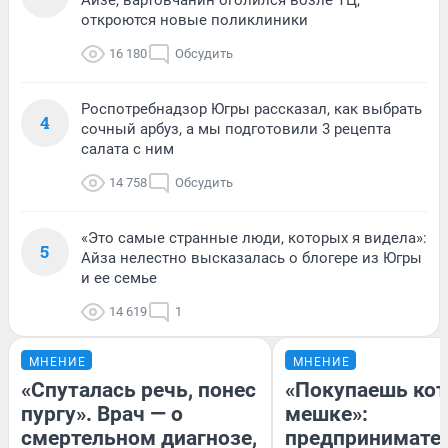
откроются новые поликлиники
16 180
Обсудить
Роспотребнадзор Югры рассказал, как выбрать
4
сочный арбуз, а мы подготовили 3 рецепта
салата с ним
14 758
Обсудить
«Это самые странные люди, которых я видела»:
5
Айза нелестно высказалась о блогере из Югры
и ее семье
14 619
1
МНЕНИЕ
МНЕНИЕ
«Спуталась речь, понес
«Покупаешь кот
пургу». Врач — о
мешке»:
смертельном диагнозе,
предпринимате