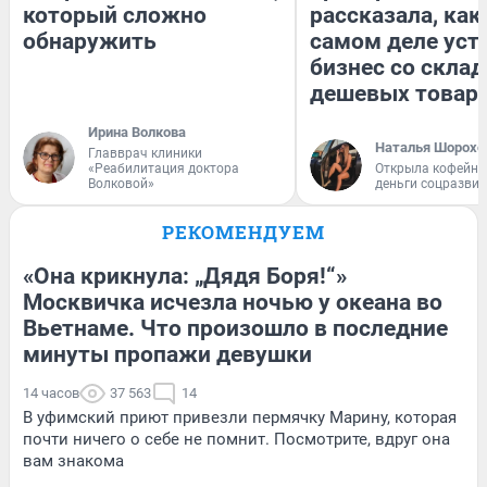
который сложно
рассказала, как
обнаружить
самом деле уст
бизнес со скла
дешевых товар
Ирина Волкова
Наталья Шорохо
Главврач клиники
«Реабилитация доктора
Открыла кофейну
Волковой»
деньги соцразви
РЕКОМЕНДУЕМ
«Она крикнула: „Дядя Боря!“»
Москвичка исчезла ночью у океана во
Вьетнаме. Что произошло в последние
минуты пропажи девушки
14 часов
37 563
14
В уфимский приют привезли пермячку Марину, которая
почти ничего о себе не помнит. Посмотрите, вдруг она
вам знакома