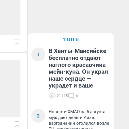
ТОП 5
В Ханты-Мансийске
1
бесплатно отдают
наглого красавчика
мейн-куна. Он украл
наше сердце —
украдет и ваше
21 115
4
Новости ХМАО за 5 августа:
2
муж дает деньги Айзе,
вартовчанин оголился возле