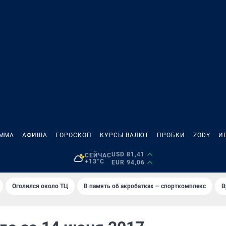
АММА
АФИША
ГОРОСКОП
КУРСЫ ВАЛЮТ
ПРОБКИ
ZODY
И
USD 81,41
СЕЙЧАС
+13°C
EUR 94,06
Оголился около ТЦ
В память об акробатках — спорткомплекс
В