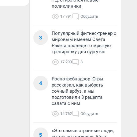
ТЦ, откроются новые
поликлиники
17 791
Обсудить
Популярный фитнес-тренер с
3
мировым именем Света
Ракета проведет открытую
тренировку для сургутян
17 293
8
Роспотребнадзор Югры
4
рассказал, как выбрать
сочный арбуз, а мы
подготовили 3 рецепта
салата с ним
14 762
Обсудить
«Это самые странные люди,
5
которых я видела»: Айза