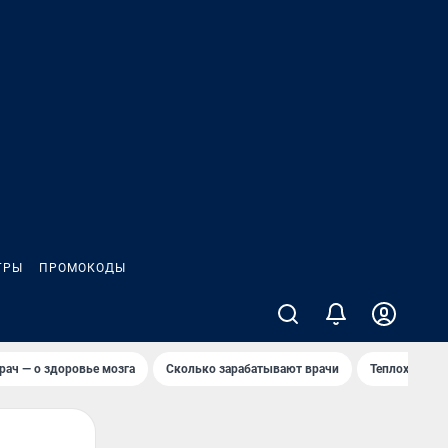
ГРЫ
ПРОМОКОДЫ
рач — о здоровье мозга
Сколько зарабатывают врачи
Теплоход сел