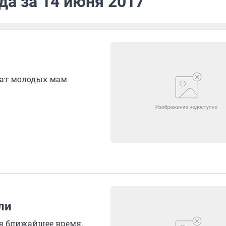
да за 14 июня 2017
чат молодых мам
ли
в ближайшее время.