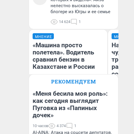
нелестно высказалась о
блогере из Югры и ее семье
14 624
1
МНЕНИЕ
МНЕНИЕ
«Машина просто
Наслед
полетела». Водитель
чудом 
сравнил бензин в
трансп
Казахстане и России
разнес
советс
РЕКОМЕНДУЕМ
«Меня бесила моя роль»:
Ол
как сегодня выглядит
Бл
Пуговка из «Папиных
Анатолий Кузнецов
вл
би
дочек»
10 часов
4 374
1
AI-AINA: Атака на соцсети депутатов,