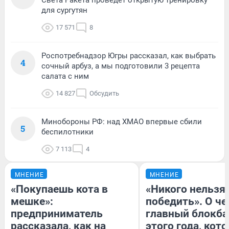
для сургутян
17 571
8
Роспотребнадзор Югры рассказал, как выбрать
4
сочный арбуз, а мы подготовили 3 рецепта
салата с ним
14 827
Обсудить
Минобороны РФ: над ХМАО впервые сбили
5
беспилотники
7 113
4
МНЕНИЕ
МНЕНИЕ
«Покупаешь кота в
«Никого нельзя
мешке»:
победить». О ч
предприниматель
главный блокба
рассказала, как на
этого года, кот