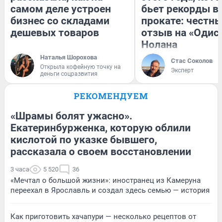
самом деле устроен
бьет рекорды в
бизнес со складами
прокате: честн
дешевых товаров
отзыв на «Одис
Нолана
Наталья Шорохова
Стас Соколов
Открыла кофейную точку на
Эксперт
деньги соцразвития
РЕКОМЕНДУЕМ
«Шрамы болят ужасно».
Екатеринбурженка, которую облили
кислотой по указке бывшего,
рассказала о своем восстановлении
3 часа
5 520
36
«Мечтал о большой жизни»: иностранец из Камеруна
переехал в Ярославль и создал здесь семью — история
Как приготовить хачапури — несколько рецептов от