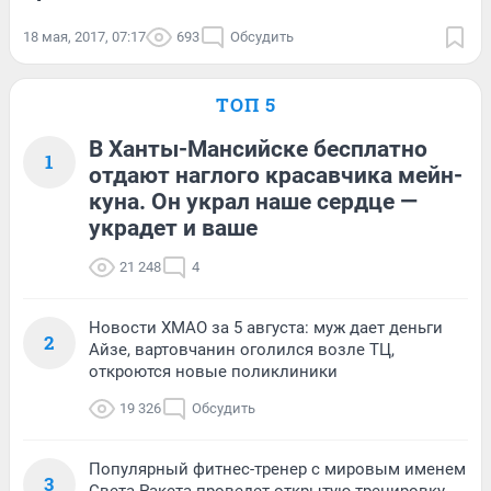
18 мая, 2017, 07:17
693
Обсудить
ТОП 5
В Ханты-Мансийске бесплатно
1
отдают наглого красавчика мейн-
куна. Он украл наше сердце —
украдет и ваше
21 248
4
Новости ХМАО за 5 августа: муж дает деньги
2
Айзе, вартовчанин оголился возле ТЦ,
откроются новые поликлиники
19 326
Обсудить
Популярный фитнес-тренер с мировым именем
3
Света Ракета проведет открытую тренировку