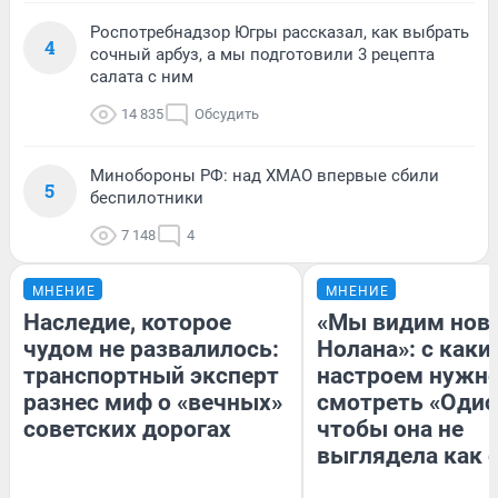
Роспотребнадзор Югры рассказал, как выбрать
4
сочный арбуз, а мы подготовили 3 рецепта
салата с ним
14 835
Обсудить
Минобороны РФ: над ХМАО впервые сбили
5
беспилотники
7 148
4
МНЕНИЕ
МНЕНИЕ
Наследие, которое
«Мы видим нов
чудом не развалилось:
Нолана»: с каки
транспортный эксперт
настроем нужн
разнес миф о «вечных»
смотреть «Одис
советских дорогах
чтобы она не
выглядела как 