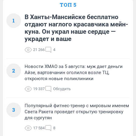
ТОП 5
В Ханты-Мансийске бесплатно
1
отдают наглого красавчика мейн-
куна. Он украл наше сердце —
украдет и ваше
21 266
4
Новости ХМАО за 5 августа: муж дает деньги
2
Айзе, вартовчанин оголился возле ТЦ,
откроются новые поликлиники
19 337
Обсудить
Популярный фитнес-тренер с мировым именем
3
Света Ракета проведет открытую тренировку
для сургутян
17 584
8