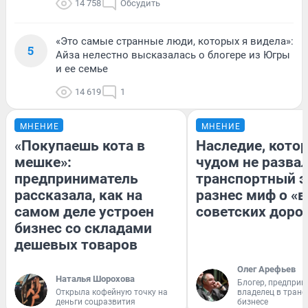
14 758
Обсудить
«Это самые странные люди, которых я видела»:
5
Айза нелестно высказалась о блогере из Югры
и ее семье
14 619
1
МНЕНИЕ
МНЕНИЕ
«Покупаешь кота в
Наследие, кото
мешке»:
чудом не разва
предприниматель
транспортный э
рассказала, как на
разнес миф о «
самом деле устроен
советских доро
бизнес со складами
дешевых товаров
Олег Арефьев
Наталья Шорохова
Блогер, предприн
Открыла кофейную точку на
владелец в тран
деньги соцразвития
бизнесе