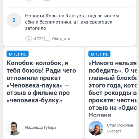
Новости Югры на 3 августа: над регионом
5
сбили беспилотники, а Нижневартовск
затопило
4 722
Обсудить
МНЕНИЕ
МНЕНИЕ
Колобок-колобок, я
«Никого нельзя
тебя боюсь! Ради чего
победить». О ч
отложили прокат
главный блокба
«Человека-паука» —
этого года, кот
отзыв о фильме про
бьет рекорды в
«человека-булку»
прокате: честн
отзыв на «Одис
Нолана
Стас Соколов
Надежда Губарь
Эксперт