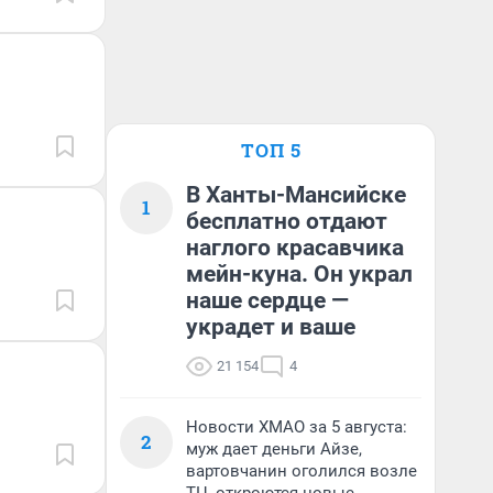
ТОП 5
В Ханты-Мансийске
1
бесплатно отдают
наглого красавчика
мейн-куна. Он украл
наше сердце —
украдет и ваше
21 154
4
Новости ХМАО за 5 августа:
2
муж дает деньги Айзе,
вартовчанин оголился возле