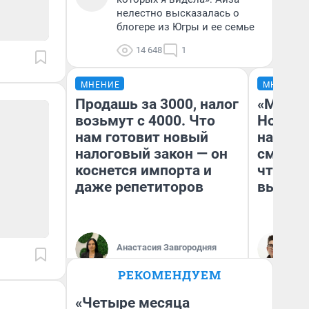
нелестно высказалась о
блогере из Югры и ее семье
14 648
1
МНЕНИЕ
МНЕНИЕ
Продашь за 3000, налог
«Мы ви
возьмут с 4000. Что
Нолана
нам готовит новый
настро
налоговый закон — он
смотре
коснется импорта и
чтобы 
даже репетиторов
выгляд
Анастасия Завгородняя
На
РЕКОМЕНДУЕМ
«Четыре месяца