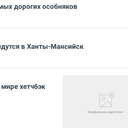
амых дорогих особняков
едутся в Ханты-Мансийск
мире хетчбэк