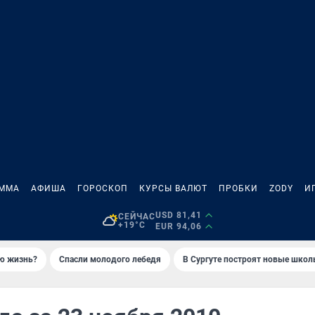
АММА
АФИША
ГОРОСКОП
КУРСЫ ВАЛЮТ
ПРОБКИ
ZODY
И
USD 81,41
СЕЙЧАС
+19°C
EUR 94,06
ую жизнь?
Спасли молодого лебедя
В Сургуте построят новые шко