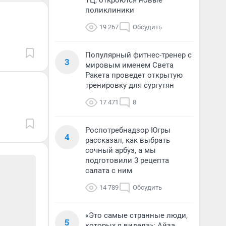
ТЦ, откроются новые
поликлиники
19 267
Обсудить
Популярный фитнес-тренер с
3
мировым именем Света
Ракета проведет открытую
тренировку для сургутян
17 471
8
Роспотребнадзор Югры
4
рассказал, как выбрать
сочный арбуз, а мы
подготовили 3 рецепта
салата с ним
14 789
Обсудить
«Это самые странные люди,
5
которых я видела»: Айза