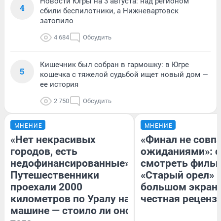
Новости Югры на 3 августа: над регионом
4
сбили беспилотники, а Нижневартовск
затопило
4 684
Обсудить
Кишечник был собран в гармошку: в Югре
5
кошечка с тяжелой судьбой ищет новый дом —
ее история
2 750
Обсудить
МНЕНИЕ
МНЕНИЕ
«Нет некрасивых
«Финал не совпа
городов, есть
ожиданиями»: с
недофинансированные».
смотреть филь
Путешественники
«Старый орел» 
проехали 2000
большом экран
километров по Уралу на
честная реценз
машине — стоило ли оно