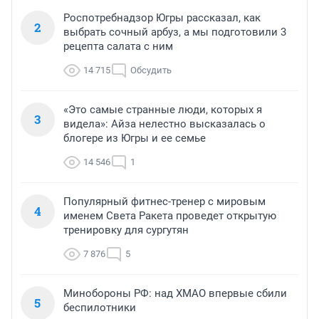
Роспотребнадзор Югры рассказал, как
2
выбрать сочный арбуз, а мы подготовили 3
рецепта салата с ним
14 715
Обсудить
«Это самые странные люди, которых я
3
видела»: Айза нелестно высказалась о
блогере из Югры и ее семье
14 546
1
Популярный фитнес-тренер с мировым
4
именем Света Ракета проведет открытую
тренировку для сургутян
7 876
5
Минобороны РФ: над ХМАО впервые сбили
5
беспилотники