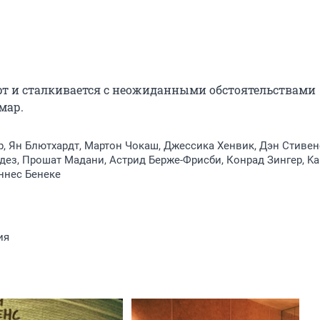
орт и сталкивается с неожиданными обстоятельствами 
мар.
, Ян Блютхардт, Мартон Чокаш, Джессика Хенвик, Дэн Стивен
дез, Прошат Мадани, Астрид Берже-Фрисби, Конрад Зингер, Kal
ннес Бенеке
ия