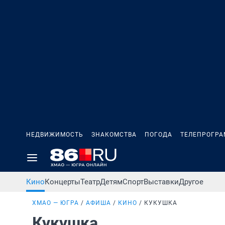
НЕДВИЖИМОСТЬ
ЗНАКОМСТВА
ПОГОДА
ТЕЛЕПРОГР
Кино
Концерты
Театр
Детям
Спорт
Выставки
Другое
ХМАО — ЮГРА
АФИША
КИНО
КУКУШКА
Кукушка