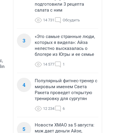
подготовили 3 рецепта
салата с ним
14 731
Обсудить
«Это самые странные люди,
3
которых я видела»: Айза
нелестно высказалась о
блогере из Югры и ее семье
с,
14 577
1
in
Популярный фитнес-тренер с
4
мировым именем Света
Ракета проведет открытую
тренировку для сургутян
12 234
6
Новости ХМАО за 5 августа:
5
муж дает деньги Айзе,