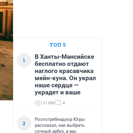
ТОП 5
В Ханты-Мансийске
1
бесплатно отдают
наглого красавчика
мейн-куна. Он украл
наше сердце —
украдет и ваше
21 059
4
Роспотребнадзор Югры
2
рассказал, как выбрать
сочный арбуз, а мы