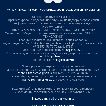
Контактные данные для Роскомнадзора и государственных органов
Сетевое издание «86.ру» (18+).
Зарегистрировано Федеральной службой по надзору в сфере связи,
информационных технологий и массовых коммуникаций
(Роскомнадзор).
Запись о регистрации СМИ ЭЛ № ФС 77-84713 от 06.02.2023 г.
Учредитель: Общество с ограниченной ответственностью "ИНТЕРНЕТ
ТЕХНОЛОГИИ"
Главный редактор: Познахарева Елена Павловна
Адрес редакции: 625000, г. Тюмень, ул. Максима Горького, д. 76, офис 214,
+7 (3452) 56-72-72 (доб. 3736)
Электронный адрес редакции:
86@shkulev.ru
Контактные данные для Роскомнадзора и государственных органов:
juristchel@shkulev.ru
Техподдержка:
help@shkulev.ru
По вопросам коммерческого сотрудничества:
Жапарова Жанна, менеджер по работе с федеральными клиентами
zhanna.zhaparova@shkulev.ru
, моб. + 7 982 640 34 32
Ревина Мария, директор по работе с федеральными клиентами
mariya.revina@shkulev.ru
, моб. +7 910 402 4056
Редакция сайта не несет ответственности за достоверность
информации, содержащейся в рекламных объявлениях.
Информация об ограничениях
Политика использования cookies