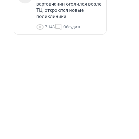
вартовчанин оголился возле
ТЦ, откроются новые
поликлиники
7 148
Обсудить