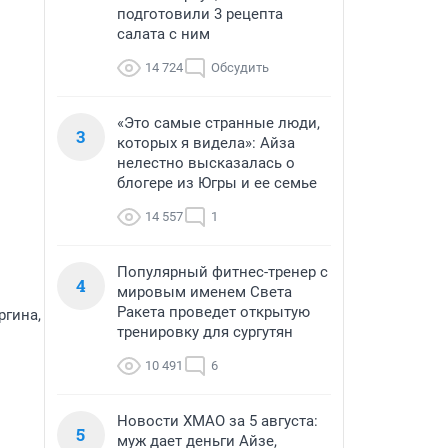
подготовили 3 рецепта
салата с ним
14 724
Обсудить
«Это самые странные люди,
3
которых я видела»: Айза
нелестно высказалась о
блогере из Югры и ее семье
14 557
1
Популярный фитнес-тренер с
4
мировым именем Света
Ракета проведет открытую
ргина,
тренировку для сургутян
10 491
6
Новости ХМАО за 5 августа:
5
муж дает деньги Айзе,