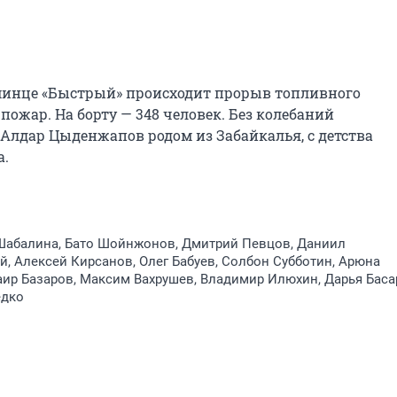
эсминце «Быстрый» происходит прорыв топливного 
пожар. На борту — 348 человек. Без колебаний 
Алдар Цыденжапов родом из Забайкалья, с детства 
а.
Шабалина, Бато Шойнжонов, Дмитрий Певцов, Даниил
, Алексей Кирсанов, Олег Бабуев, Солбон Субботин, Арюна
ир Базаров, Максим Вахрушев, Владимир Илюхин, Дарья Баса
едко