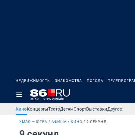
НЕДВИЖИМОСТЬ
ЗНАКОМСТВА
ПОГОДА
ТЕЛЕПРОГР
Кино
Концерты
Театр
Детям
Спорт
Выставки
Другое
ХМАО — ЮГРА
АФИША
КИНО
9 СЕКУНД
9 секунд