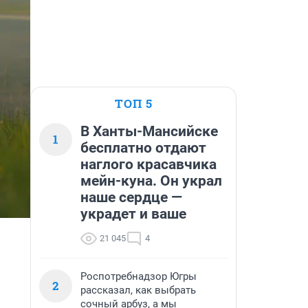
ТОП 5
В Ханты-Мансийске
1
бесплатно отдают
наглого красавчика
мейн-куна. Он украл
наше сердце —
украдет и ваше
21 045
4
Роспотребнадзор Югры
2
рассказал, как выбрать
сочный арбуз, а мы