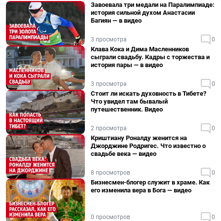
Завоевала три медали на Паралимпиаде:
история сильной духом Анастасии
Багиян — в видео
3 просмотра
0
Клава Кока и Дима Масленников
сыграли свадьбу. Кадры с торжества и
история пары — в видео
3 просмотра
0
Стоит ли искать духовность в Тибете?
Что увидел там бывалый
путешественник. Видео
2 просмотра
0
Криштиану Роналду женится на
Джорджине Родригес. Что известно о
свадьбе века — видео
8 просмотров
0
Бизнесмен-блогер служит в храме. Как
его изменила вера в Бога — видео
0 просмотров
0