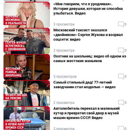
«Мне говорили, что я уродливая».
История девушки, которая не способна
улыбаться. Видео
3 просмотра
0
Московский таксист оказался
«двойником» Сергея Жукова и взорвал
соцсети: видео
2 просмотра
0
Охотник на школьниц: видео об одном из
самых жестоких маньяков
5 просмотров
0
Самый стильный дед! 77-летний
заводчанин стал моделью — видео
2 просмотра
0
Автолюбитель переехал в маленький
хутор и превратил свой двор в музей
машин времен СССР. Видео
2 просмотра
0