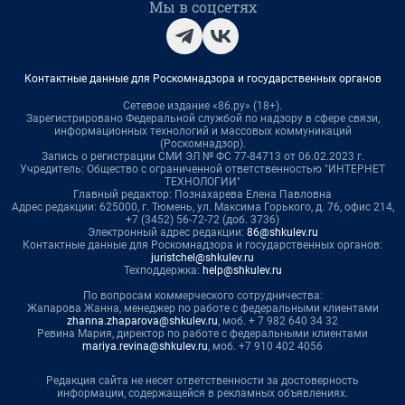
Мы в соцсетях
Контактные данные для Роскомнадзора и государственных органов
Сетевое издание «86.ру» (18+).
Зарегистрировано Федеральной службой по надзору в сфере связи,
информационных технологий и массовых коммуникаций
(Роскомнадзор).
Запись о регистрации СМИ ЭЛ № ФС 77-84713 от 06.02.2023 г.
Учредитель: Общество с ограниченной ответственностью "ИНТЕРНЕТ
ТЕХНОЛОГИИ"
Главный редактор: Познахарева Елена Павловна
Адрес редакции: 625000, г. Тюмень, ул. Максима Горького, д. 76, офис 214,
+7 (3452) 56-72-72 (доб. 3736)
Электронный адрес редакции:
86@shkulev.ru
Контактные данные для Роскомнадзора и государственных органов:
juristchel@shkulev.ru
Техподдержка:
help@shkulev.ru
По вопросам коммерческого сотрудничества:
Жапарова Жанна, менеджер по работе с федеральными клиентами
zhanna.zhaparova@shkulev.ru
, моб. + 7 982 640 34 32
Ревина Мария, директор по работе с федеральными клиентами
mariya.revina@shkulev.ru
, моб. +7 910 402 4056
Редакция сайта не несет ответственности за достоверность
информации, содержащейся в рекламных объявлениях.