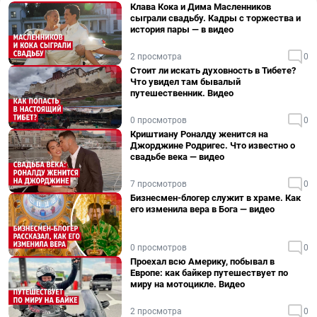
Клава Кока и Дима Масленников
сыграли свадьбу. Кадры с торжества и
история пары — в видео
2 просмотра
0
Стоит ли искать духовность в Тибете?
Что увидел там бывалый
путешественник. Видео
0 просмотров
0
Криштиану Роналду женится на
Джорджине Родригес. Что известно о
свадьбе века — видео
7 просмотров
0
Бизнесмен-блогер служит в храме. Как
его изменила вера в Бога — видео
0 просмотров
0
Проехал всю Америку, побывал в
Европе: как байкер путешествует по
миру на мотоцикле. Видео
2 просмотра
0