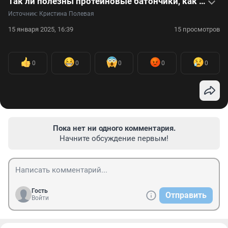
Так ли полезны протеиновые батончики, как их рекламируют, — объясняет врач
Источник: 
Кристина Полевая
15 января 2025, 16:39
15 просмотров
0
0
0
0
0
Пока нет ни одного комментария.
Начните обсуждение первым!
Гость
Отправить
Войти