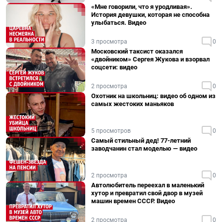
«Мне говорили, что я уродливая».
История девушки, которая не способна
улыбаться. Видео
3 просмотра
0
Московский таксист оказался
«двойником» Сергея Жукова и взорвал
соцсети: видео
2 просмотра
0
Охотник на школьниц: видео об одном из
самых жестоких маньяков
5 просмотров
0
Самый стильный дед! 77-летний
заводчанин стал моделью — видео
2 просмотра
0
Автолюбитель переехал в маленький
хутор и превратил свой двор в музей
машин времен СССР. Видео
2 просмотра
0