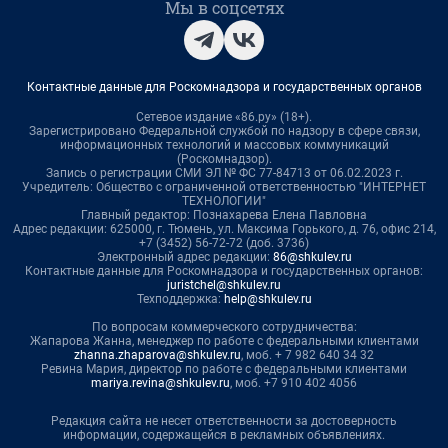
Мы в соцсетях
Контактные данные для Роскомнадзора и государственных органов
Сетевое издание «86.ру» (18+).
Зарегистрировано Федеральной службой по надзору в сфере связи,
информационных технологий и массовых коммуникаций
(Роскомнадзор).
Запись о регистрации СМИ ЭЛ № ФС 77-84713 от 06.02.2023 г.
Учредитель: Общество с ограниченной ответственностью "ИНТЕРНЕТ
ТЕХНОЛОГИИ"
Главный редактор: Познахарева Елена Павловна
Адрес редакции: 625000, г. Тюмень, ул. Максима Горького, д. 76, офис 214,
+7 (3452) 56-72-72 (доб. 3736)
Электронный адрес редакции:
86@shkulev.ru
Контактные данные для Роскомнадзора и государственных органов:
juristchel@shkulev.ru
Техподдержка:
help@shkulev.ru
По вопросам коммерческого сотрудничества:
Жапарова Жанна, менеджер по работе с федеральными клиентами
zhanna.zhaparova@shkulev.ru
, моб. + 7 982 640 34 32
Ревина Мария, директор по работе с федеральными клиентами
mariya.revina@shkulev.ru
, моб. +7 910 402 4056
Редакция сайта не несет ответственности за достоверность
информации, содержащейся в рекламных объявлениях.