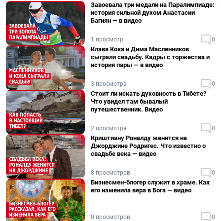
Завоевала три медали на Паралимпиаде:
история сильной духом Анастасии
Багиян — в видео
1 просмотр
0
Клава Кока и Дима Масленников
сыграли свадьбу. Кадры с торжества и
история пары — в видео
3 просмотра
0
Стоит ли искать духовность в Тибете?
Что увидел там бывалый
путешественник. Видео
2 просмотра
0
Криштиану Роналду женится на
Джорджине Родригес. Что известно о
свадьбе века — видео
8 просмотров
0
Бизнесмен-блогер служит в храме. Как
его изменила вера в Бога — видео
0 просмотров
0