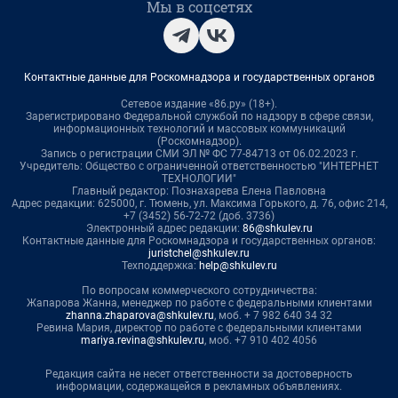
Мы в соцсетях
Контактные данные для Роскомнадзора и государственных органов
Сетевое издание «86.ру» (18+).
Зарегистрировано Федеральной службой по надзору в сфере связи,
информационных технологий и массовых коммуникаций
(Роскомнадзор).
Запись о регистрации СМИ ЭЛ № ФС 77-84713 от 06.02.2023 г.
Учредитель: Общество с ограниченной ответственностью "ИНТЕРНЕТ
ТЕХНОЛОГИИ"
Главный редактор: Познахарева Елена Павловна
Адрес редакции: 625000, г. Тюмень, ул. Максима Горького, д. 76, офис 214,
+7 (3452) 56-72-72 (доб. 3736)
Электронный адрес редакции:
86@shkulev.ru
Контактные данные для Роскомнадзора и государственных органов:
juristchel@shkulev.ru
Техподдержка:
help@shkulev.ru
По вопросам коммерческого сотрудничества:
Жапарова Жанна, менеджер по работе с федеральными клиентами
zhanna.zhaparova@shkulev.ru
, моб. + 7 982 640 34 32
Ревина Мария, директор по работе с федеральными клиентами
mariya.revina@shkulev.ru
, моб. +7 910 402 4056
Редакция сайта не несет ответственности за достоверность
информации, содержащейся в рекламных объявлениях.