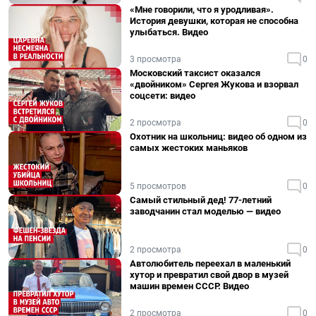
«Мне говорили, что я уродливая».
История девушки, которая не способна
улыбаться. Видео
3 просмотра
0
Московский таксист оказался
«двойником» Сергея Жукова и взорвал
соцсети: видео
2 просмотра
0
Охотник на школьниц: видео об одном из
самых жестоких маньяков
5 просмотров
0
Самый стильный дед! 77-летний
заводчанин стал моделью — видео
2 просмотра
0
Автолюбитель переехал в маленький
хутор и превратил свой двор в музей
машин времен СССР. Видео
2 просмотра
0