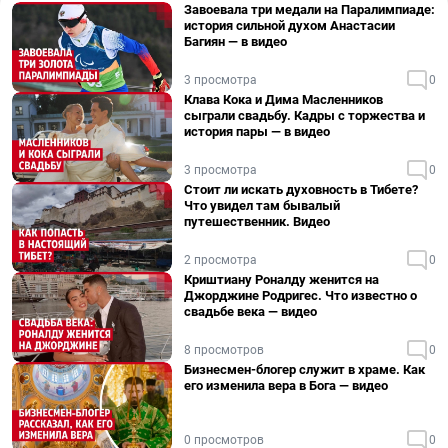
Завоевала три медали на Паралимпиаде:
история сильной духом Анастасии
Багиян — в видео
3 просмотра
0
Клава Кока и Дима Масленников
сыграли свадьбу. Кадры с торжества и
история пары — в видео
3 просмотра
0
Стоит ли искать духовность в Тибете?
Что увидел там бывалый
путешественник. Видео
2 просмотра
0
Криштиану Роналду женится на
Джорджине Родригес. Что известно о
свадьбе века — видео
8 просмотров
0
Бизнесмен-блогер служит в храме. Как
его изменила вера в Бога — видео
0 просмотров
0