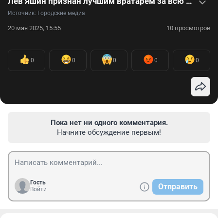
Лев Яшин признан лучшим вратарем за всю историю футбола — видеоистория легенды
Источник: 
Городские медиа
20 мая 2025, 15:55
10 просмотров
0
0
0
0
0
Пока нет ни одного комментария.
Начните обсуждение первым!
Гость
Отправить
Войти