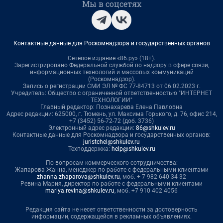
Мы в соцсетях
Контактные данные для Роскомнадзора и государственных органов
Сетевое издание «86.ру» (18+).
Зарегистрировано Федеральной службой по надзору в сфере связи,
информационных технологий и массовых коммуникаций
(Роскомнадзор).
Запись о регистрации СМИ ЭЛ № ФС 77-84713 от 06.02.2023 г.
Учредитель: Общество с ограниченной ответственностью "ИНТЕРНЕТ
ТЕХНОЛОГИИ"
Главный редактор: Познахарева Елена Павловна
Адрес редакции: 625000, г. Тюмень, ул. Максима Горького, д. 76, офис 214,
+7 (3452) 56-72-72 (доб. 3736)
Электронный адрес редакции:
86@shkulev.ru
Контактные данные для Роскомнадзора и государственных органов:
juristchel@shkulev.ru
Техподдержка:
help@shkulev.ru
По вопросам коммерческого сотрудничества:
Жапарова Жанна, менеджер по работе с федеральными клиентами
zhanna.zhaparova@shkulev.ru
, моб. + 7 982 640 34 32
Ревина Мария, директор по работе с федеральными клиентами
mariya.revina@shkulev.ru
, моб. +7 910 402 4056
Редакция сайта не несет ответственности за достоверность
информации, содержащейся в рекламных объявлениях.