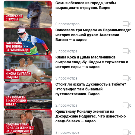
Семья сбежала из города, чтобы
выращивать страусов. Видео
0 просмотров
0
Завоевала три медали на Паралимпиаде:
история сильной духом Анастасии
Багиян — в видео
3 просмотра
0
Клава Кока и Дима Масленников
сыграли свадьбу. Кадры с торжества и
история пары — в видео
3 просмотра
0
Стоит ли искать духовность в Тибете?
Что увидел там бывалый
путешественник. Видео
2 просмотра
0
Криштиану Роналду женится на
Джорджине Родригес. Что известно о
свадьбе века — видео
8 просмотров
0