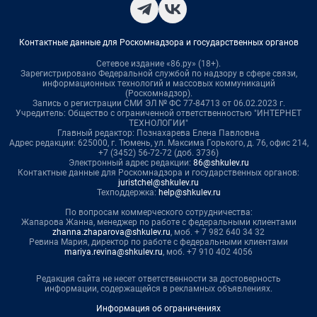
Контактные данные для Роскомнадзора и государственных органов
Сетевое издание «86.ру» (18+).
Зарегистрировано Федеральной службой по надзору в сфере связи,
информационных технологий и массовых коммуникаций
(Роскомнадзор).
Запись о регистрации СМИ ЭЛ № ФС 77-84713 от 06.02.2023 г.
Учредитель: Общество с ограниченной ответственностью "ИНТЕРНЕТ
ТЕХНОЛОГИИ"
Главный редактор: Познахарева Елена Павловна
Адрес редакции: 625000, г. Тюмень, ул. Максима Горького, д. 76, офис 214,
+7 (3452) 56-72-72 (доб. 3736)
Электронный адрес редакции:
86@shkulev.ru
Контактные данные для Роскомнадзора и государственных органов:
juristchel@shkulev.ru
Техподдержка:
help@shkulev.ru
По вопросам коммерческого сотрудничества:
Жапарова Жанна, менеджер по работе с федеральными клиентами
zhanna.zhaparova@shkulev.ru
, моб. + 7 982 640 34 32
Ревина Мария, директор по работе с федеральными клиентами
mariya.revina@shkulev.ru
, моб. +7 910 402 4056
Редакция сайта не несет ответственности за достоверность
информации, содержащейся в рекламных объявлениях.
Информация об ограничениях