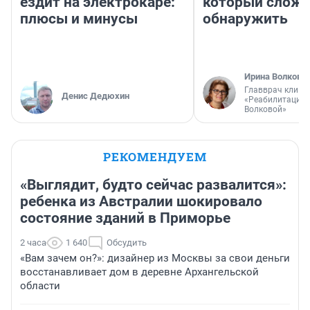
ездит на электрокаре:
который слож
плюсы и минусы
обнаружить
Ирина Волкова
Главврач клини
Денис Дедюхин
«Реабилитация 
Волковой»
РЕКОМЕНДУЕМ
«Выглядит, будто сейчас развалится»:
ребенка из Австралии шокировало
состояние зданий в Приморье
2 часа
1 640
Обсудить
«Вам зачем он?»: дизайнер из Москвы за свои деньги
восстанавливает дом в деревне Архангельской
области