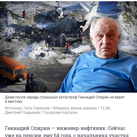
Даже после череды страшных катастроф Геннадий Спирин не верит
в мистику
Источник: 
Петр Горбунов / Wikipedia, Ирина Шарова / 72.RU, 
Дмитрий Гладышев / Городские порталы
Геннадий Спирин — инженер-нефтяник. Сейчас
уже на пенсии, ему 64 года, с начальника участка