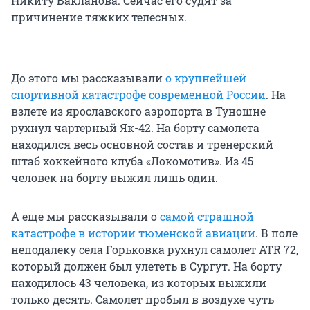
Никиту Бакланова. Сейчас его судят за
причинение тяжких телесных.
До этого мы рассказывали
о крупнейшей
спортивной катастрофе современной России
. На
взлете из ярославского аэропорта в Туношне
рухнул чартерный Як-42. На борту самолета
находился весь основной состав и тренерский
штаб хоккейного клуба «Локомотив». Из 45
человек на борту выжил лишь один.
А еще мы рассказывали о
самой страшной
катастрофе в истории тюменской авиации
. В поле
неподалеку села Горьковка рухнул самолет ATR 72,
который должен был улететь в Сургут. На борту
находилось 43 человека, из которых выжили
только десять. Самолет пробыл в воздухе чуть