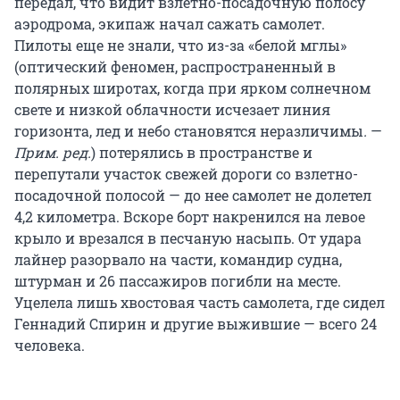
передал, что видит взлетно-посадочную полосу
аэродрома, экипаж начал сажать самолет.
Пилоты еще не знали, что из-за «белой мглы»
(оптический феномен, распространенный в
полярных широтах, когда при ярком солнечном
свете и низкой облачности исчезает линия
горизонта, лед и небо становятся неразличимы
.
—
Прим. ред.
) потерялись в пространстве и
перепутали участок свежей дороги со взлетно-
посадочной полосой — до нее самолет не долетел
4,2 километра. Вскоре борт накренился на левое
крыло и врезался в песчаную насыпь. От удара
лайнер разорвало на части, командир судна,
штурман и 26 пассажиров погибли на месте.
Уцелела лишь хвостовая часть самолета, где сидел
Геннадий Спирин и другие выжившие — всего 24
человека.