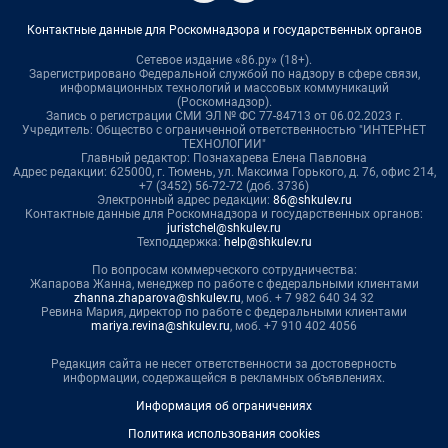
Контактные данные для Роскомнадзора и государственных органов
Сетевое издание «86.ру» (18+).
Зарегистрировано Федеральной службой по надзору в сфере связи,
информационных технологий и массовых коммуникаций
(Роскомнадзор).
Запись о регистрации СМИ ЭЛ № ФС 77-84713 от 06.02.2023 г.
Учредитель: Общество с ограниченной ответственностью "ИНТЕРНЕТ
ТЕХНОЛОГИИ"
Главный редактор: Познахарева Елена Павловна
Адрес редакции: 625000, г. Тюмень, ул. Максима Горького, д. 76, офис 214,
+7 (3452) 56-72-72 (доб. 3736)
Электронный адрес редакции:
86@shkulev.ru
Контактные данные для Роскомнадзора и государственных органов:
juristchel@shkulev.ru
Техподдержка:
help@shkulev.ru
По вопросам коммерческого сотрудничества:
Жапарова Жанна, менеджер по работе с федеральными клиентами
zhanna.zhaparova@shkulev.ru
, моб. + 7 982 640 34 32
Ревина Мария, директор по работе с федеральными клиентами
mariya.revina@shkulev.ru
, моб. +7 910 402 4056
Редакция сайта не несет ответственности за достоверность
информации, содержащейся в рекламных объявлениях.
Информация об ограничениях
Политика использования cookies