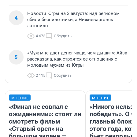
Новости Югры на 3 августа: над регионом
4
сбили беспилотники, а Нижневартовск
затопило
4 673
Обсудить
«Муж мне дает денег чаще, чем дышит»: Айза
5
рассказала, как строятся ее отношения с
молодым мужем из Югры
2 115
Обсудить
МНЕНИЕ
МНЕНИЕ
«Финал не совпал с
«Никого нельз
ожиданиями»: стоит ли
победить». О ч
смотреть фильм
главный блокб
«Старый орел» на
этого года, ко
большом экране —
бьет рекорды 