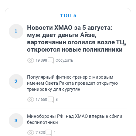
ТОП 5
Новости ХМАО за 5 августа:
1
муж дает деньги Айзе,
вартовчанин оголился возле ТЦ,
откроются новые поликлиники
19 398
Обсудить
Популярный фитнес-тренер с мировым
2
именем Света Ракета проведет открытую
тренировку для сургутян
17 650
8
Минобороны РФ: над ХМАО впервые сбили
3
беспилотники
7 323
4