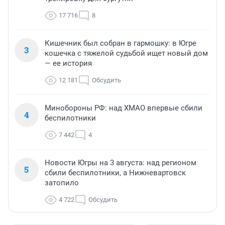
17 716
8
Кишечник был собран в гармошку: в Югре
3
кошечка с тяжелой судьбой ищет новый дом
— ее история
12 181
Обсудить
Минобороны РФ: над ХМАО впервые сбили
4
беспилотники
7 442
4
Новости Югры на 3 августа: над регионом
5
сбили беспилотники, а Нижневартовск
затопило
4 722
Обсудить