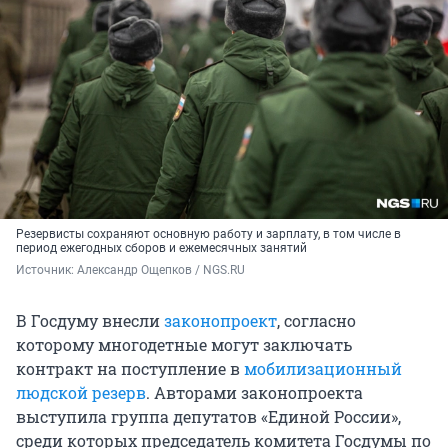
Резервисты сохраняют основную работу и зарплату, в том числе в
период ежегодных сборов и ежемесячных занятий
Источник: 
Александр Ощепков / NGS.RU
В Госдуму внесли
законопроект
, согласно
которому многодетные могут заключать
контракт на поступление в
мобилизационный
людской резерв
. Авторами законопроекта
выступила группа депутатов «Единой России»,
среди которых председатель комитета Госдумы по