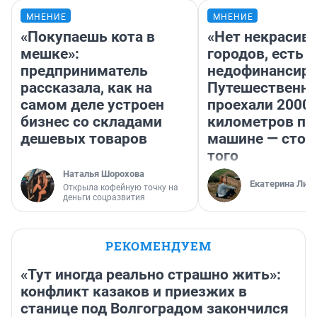
МНЕНИЕ
МНЕНИЕ
«Покупаешь кота в
«Нет некрасив
мешке»:
городов, есть
предприниматель
недофинансиро
рассказала, как на
Путешественн
самом деле устроен
проехали 2000
бизнес со складами
километров по 
дешевых товаров
машине — стои
того
Наталья Шорохова
Екатерина Лит
Открыла кофейную точку на
деньги соцразвития
РЕКОМЕНДУЕМ
«Тут иногда реально страшно жить»:
конфликт казаков и приезжих в
станице под Волгоградом закончился