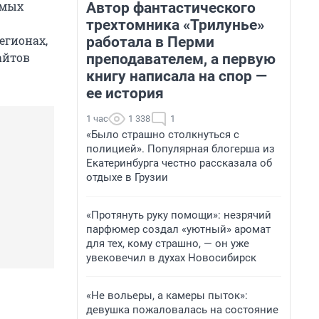
имых
Автор фантастического
трехтомника «Трилунье»
егионах,
работала в Перми
айтов
преподавателем, а первую
книгу написала на спор —
ее история
1 час
1 338
1
«Было страшно столкнуться с
полицией». Популярная блогерша из
Екатеринбурга честно рассказала об
отдыхе в Грузии
«Протянуть руку помощи»: незрячий
парфюмер создал «уютный» аромат
для тех, кому страшно, — он уже
увековечил в духах Новосибирск
«Не вольеры, а камеры пыток»:
девушка пожаловалась на состояние