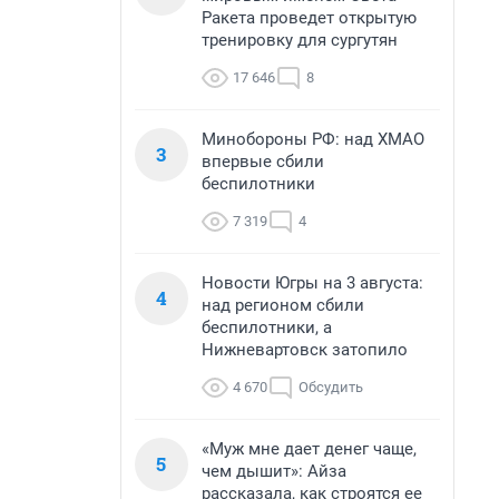
Ракета проведет открытую
тренировку для сургутян
17 646
8
Минобороны РФ: над ХМАО
3
впервые сбили
беспилотники
7 319
4
Новости Югры на 3 августа:
4
над регионом сбили
беспилотники, а
Нижневартовск затопило
4 670
Обсудить
«Муж мне дает денег чаще,
5
чем дышит»: Айза
рассказала, как строятся ее