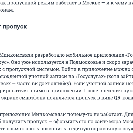
как пропускной режим работает в Москве — и к чему 
ионам.
т пропуск
Минкомсвязи разработало мобильное приложение «Го
с». Оно уже используется в Подмосковье и скоро зара
х с пропускной системой. Войти в приложение можно 
ржденной учетной записи на «Госуслугах» (хотя зайт
 всех — часто выдает ошибку). Если учетной записи нет
рироваться прямо в приложении. После внесения ну
экране смартфона появляется пропуск в виде QR-кода
приложение Минкомсвязи почему-то не работает. Дл
б получить пропуск — оформить его на сайте мэра Мо
есть возможность позвонить в единую справочную слу