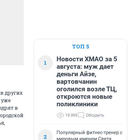
ТОП 5
Новости ХМАО за 5
1
августа: муж дает
деньги Айзе,
вартовчанин
оголился возле ТЦ,
 в других
откроются новые
 уже
поликлиники
едрят в
городской
19 395
Обсудить
я,
Популярный фитнес-тренер с
2
мировым именем Света