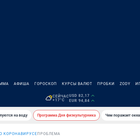
АММА
АФИША
ГОРОСКОП
КУРСЫ ВАЛЮТ
ПРОБКИ
ZODY
И
USD 82,17
СЕЙЧАС
+17°C
EUR 94,84
луются на воду
Программа Дня физкультурника
Чем поражает оке
 О КОРОНАВИРУСЕ
ПРОБЛЕМА