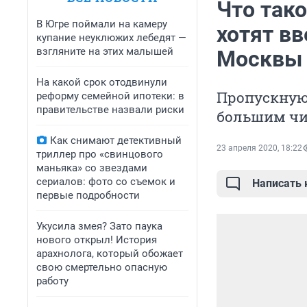
Что так
В Югре поймали на камеру
хотят вв
купание неуклюжих лебедят —
взгляните на этих малышей
Москвы
На какой срок отодвинули
Пропускную
реформу семейной ипотеки: в
правительстве назвали риски
большим чи
Как снимают детективный
23 апреля 2020, 18:22
триллер про «свинцового
маньяка» со звездами
сериалов: фото со съемок и
Написать
первые подробности
Укусила змея? Зато паука
нового открыл! История
арахнолога, который обожает
свою смертельно опасную
работу