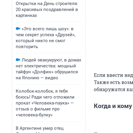
Открытки на День строителя:
20 красивых поздравлений в
картинках
«Это всего лишь шоу»: в
чем секрет успеха «Друзей»,
который никто не смог
повторить
Людей эвакуируют, в домах
нет электричества: мощный
тайфун «Долфин» обрушился
Если ввести нед
на Японию — видео
Также есть воз
обнаружатся ка
Колобок-колобок, я тебя
боюсь! Ради чего отложили
прокат «Человека-паука» —
Когда и ком
отзыв о фильме про
«человека-булку»
В Аргентине умер отец