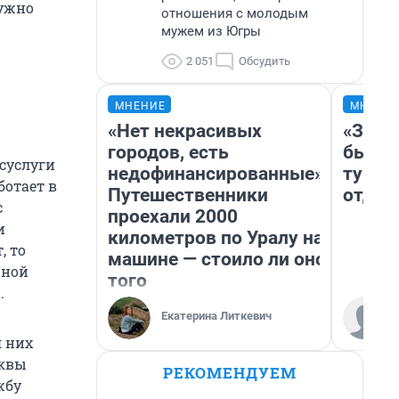
нужно
отношения с молодым
мужем из Югры
2 051
Обсудить
МНЕНИЕ
МНЕНИ
«Нет некрасивых
«За н
городов, есть
были 
суслуги
недофинансированные».
турис
ботает в
Путешественники
отдых
с
проехали 2000
и
километров по Уралу на
, то
машине — стоило ли оно
жной
того
.
Екатерина Литкевич
я них
сквы
РЕКОМЕНДУЕМ
жбу