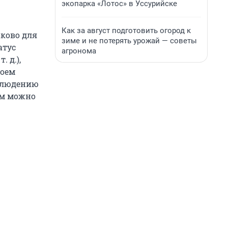
экопарка «Лотос» в Уссурийске
Как за август подготовить огород к
аково для
зиме и не потерять урожай — советы
атус
агронома
 д.),
воем
облюдению
ем можно