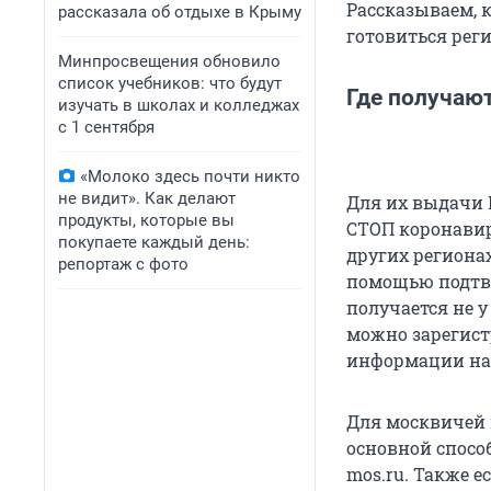
Рассказываем, 
рассказала об отдыхе в Крыму
готовиться рег
Минпросвещения обновило
список учебников: что будут
Где получаю
изучать в школах и колледжах
с 1 сентября
«Молоко здесь почти никто
не видит». Как делают
Для их выдачи 
продукты, которые вы
СТОП коронавиру
покупаете каждый день:
других региона
репортаж с фото
помощью подтве
получается не у
можно зарегист
информации на 
Для москвичей 
основной спосо
mos.ru. Также 