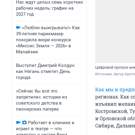
Нас ждут целых семь коротких
рабочих недель: график на
2027 год
«Люблю выигрывать!» Как
39-летняя парикмахер
покорила жюри конкурса
«Миссис Земля — 2026» в
Малайзии
Выступит Дмитрий Колдун:
Цифровой пропуск нуж
как Нягань отметит День
Источник: 
Артур Арутю
города
Как мы и предп
«Сейчас бы всё это
регионах. Как с
запретили»: истории из
советского детства в
изъявил желани
пионерских лагерях
Костромской, Т
и Орловской обл
Работает в клинике и
Сибири, Дальнег
играет в театре — что
известно о сестре Вани