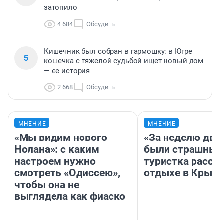
затопило
4 684
Обсудить
Кишечник был собран в гармошку: в Югре
5
кошечка с тяжелой судьбой ищет новый дом
— ее история
2 668
Обсудить
МНЕНИЕ
МНЕНИЕ
«Мы видим нового
«За неделю две
Нолана»: с каким
были страшные
настроем нужно
туристка расск
смотреть «Одиссею»,
отдыхе в Крым
чтобы она не
выглядела как фиаско