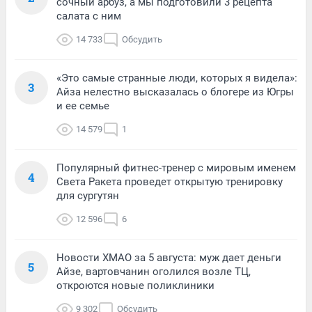
сочный арбуз, а мы подготовили 3 рецепта
салата с ним
14 733
Обсудить
«Это самые странные люди, которых я видела»:
3
Айза нелестно высказалась о блогере из Югры
и ее семье
14 579
1
Популярный фитнес-тренер с мировым именем
4
Света Ракета проведет открытую тренировку
для сургутян
12 596
6
Новости ХМАО за 5 августа: муж дает деньги
5
Айзе, вартовчанин оголился возле ТЦ,
откроются новые поликлиники
9 302
Обсудить