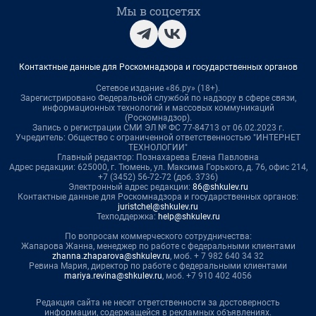
Мы в соцсетях
Контактные данные для Роскомнадзора и государственных органов
Сетевое издание «86.ру» (18+).
Зарегистрировано Федеральной службой по надзору в сфере связи,
информационных технологий и массовых коммуникаций
(Роскомнадзор).
Запись о регистрации СМИ ЭЛ № ФС 77-84713 от 06.02.2023 г.
Учредитель: Общество с ограниченной ответственностью "ИНТЕРНЕТ
ТЕХНОЛОГИИ"
Главный редактор: Познахарева Елена Павловна
Адрес редакции: 625000, г. Тюмень, ул. Максима Горького, д. 76, офис 214,
+7 (3452) 56-72-72 (доб. 3736)
Электронный адрес редакции:
86@shkulev.ru
Контактные данные для Роскомнадзора и государственных органов:
juristchel@shkulev.ru
Техподдержка:
help@shkulev.ru
По вопросам коммерческого сотрудничества:
Жапарова Жанна, менеджер по работе с федеральными клиентами
zhanna.zhaparova@shkulev.ru
, моб. + 7 982 640 34 32
Ревина Мария, директор по работе с федеральными клиентами
mariya.revina@shkulev.ru
, моб. +7 910 402 4056
Редакция сайта не несет ответственности за достоверность
информации, содержащейся в рекламных объявлениях.