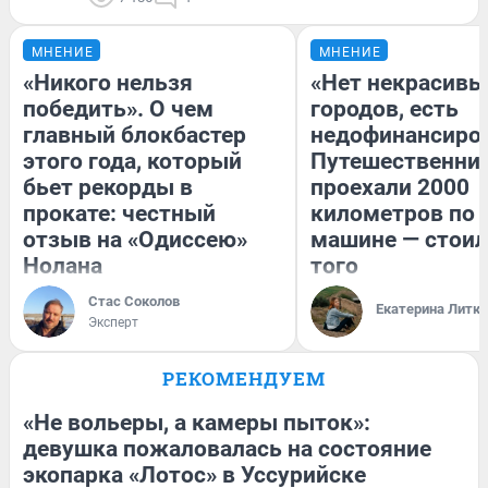
МНЕНИЕ
МНЕНИЕ
«Никого нельзя
«Нет некрасивы
победить». О чем
городов, есть
главный блокбастер
недофинансиро
этого года, который
Путешественни
бьет рекорды в
проехали 2000
прокате: честный
километров по 
отзыв на «Одиссею»
машине — стоил
Нолана
того
Стас Соколов
Екатерина Литк
Эксперт
РЕКОМЕНДУЕМ
«Не вольеры, а камеры пыток»:
девушка пожаловалась на состояние
экопарка «Лотос» в Уссурийске