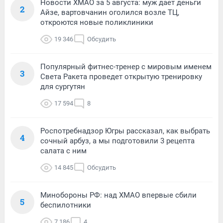
Новости ХМАО за 5 августа: муж дает деньги
2
Айзе, вартовчанин оголился возле ТЦ,
откроются новые поликлиники
19 346
Обсудить
Популярный фитнес-тренер с мировым именем
3
Света Ракета проведет открытую тренировку
для сургутян
17 594
8
Роспотребнадзор Югры рассказал, как выбрать
4
сочный арбуз, а мы подготовили 3 рецепта
салата с ним
14 845
Обсудить
Минобороны РФ: над ХМАО впервые сбили
5
беспилотники
7 186
4