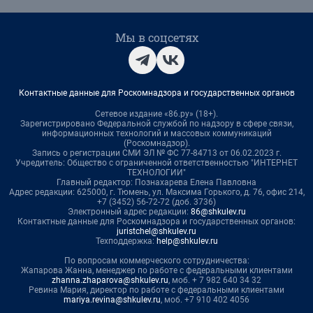
Мы в соцсетях
Контактные данные для Роскомнадзора и государственных органов
Сетевое издание «86.ру» (18+).
Зарегистрировано Федеральной службой по надзору в сфере связи,
информационных технологий и массовых коммуникаций
(Роскомнадзор).
Запись о регистрации СМИ ЭЛ № ФС 77-84713 от 06.02.2023 г.
Учредитель: Общество с ограниченной ответственностью "ИНТЕРНЕТ
ТЕХНОЛОГИИ"
Главный редактор: Познахарева Елена Павловна
Адрес редакции: 625000, г. Тюмень, ул. Максима Горького, д. 76, офис 214,
+7 (3452) 56-72-72 (доб. 3736)
Электронный адрес редакции:
86@shkulev.ru
Контактные данные для Роскомнадзора и государственных органов:
juristchel@shkulev.ru
Техподдержка:
help@shkulev.ru
По вопросам коммерческого сотрудничества:
Жапарова Жанна, менеджер по работе с федеральными клиентами
zhanna.zhaparova@shkulev.ru
, моб. + 7 982 640 34 32
Ревина Мария, директор по работе с федеральными клиентами
mariya.revina@shkulev.ru
, моб. +7 910 402 4056