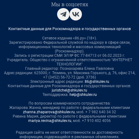
Мы в соцсетях
Контактные данные для Роскомнадзора и государственных органов
Сетевое издание «86.ру» (18+).
Зарегистрировано Федеральной службой по надзору в сфере связи,
информационных технологий и массовых коммуникаций
(Роскомнадзор).
Запись о регистрации СМИ ЭЛ № ФС 77-84713 от 06.02.2023 г.
Учредитель: Общество с ограниченной ответственностью "ИНТЕРНЕТ
ТЕХНОЛОГИИ"
Главный редактор: Познахарева Елена Павловна
Адрес редакции: 625000, г. Тюмень, ул. Максима Горького, д. 76, офис 214,
+7 (3452) 56-72-72 (доб. 3736)
Электронный адрес редакции:
86@shkulev.ru
Контактные данные для Роскомнадзора и государственных органов:
juristchel@shkulev.ru
Техподдержка:
help@shkulev.ru
По вопросам коммерческого сотрудничества:
Жапарова Жанна, менеджер по работе с федеральными клиентами
zhanna.zhaparova@shkulev.ru
, моб. + 7 982 640 34 32
Ревина Мария, директор по работе с федеральными клиентами
mariya.revina@shkulev.ru
, моб. +7 910 402 4056
Редакция сайта не несет ответственности за достоверность
информации, содержащейся в рекламных объявлениях.