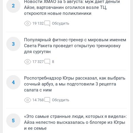
Новости ХМАО за 5 августа: муж дает деньги
2
Айзе, вартовчанин оголился возле ТЦ,
откроются новые поликлиники
19 132
Обсудить
Популярный фитнес-тренер с мировым именем
3
Света Ракета проведет открытую тренировку
для сургутян
17 327
8
Роспотребнадзор Югры рассказал, как выбрать
4
сочный арбуз, а мы подготовили 3 рецепта
салата с ним
14 768
Обсудить
«Это самые странные люди, которых я видела»:
5
Айза нелестно высказалась о блогере из Югры
и ее семье