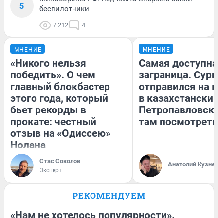
5
беспилотники
7 212
4
МНЕНИЕ
МНЕНИЕ
«Никого нельзя
Самая доступна
победить». О чем
заграница. Сур
главный блокбастер
отправился на 
этого года, который
в казахстански
бьет рекорды в
Петропавловск:
прокате: честный
там посмотреть
отзыв на «Одиссею»
Нолана
Стас Соколов
Анатолий Кузне
Эксперт
РЕКОМЕНДУЕМ
«Нам не хотелось популярности».