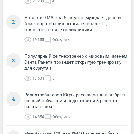
21 290
4
Новости ХМАО за 5 августа: муж дает деньги
2
Айзе, вартовчанин оголился возле ТЦ,
откроются новые поликлиники
19 355
Обсудить
Популярный фитнес-тренер с мировым именем
3
Света Ракета проведет открытую тренировку
для сургутян
17 604
8
Роспотребнадзор Югры рассказал, как выбрать
4
сочный арбуз, а мы подготовили 3 рецепта
салата с ним
14 854
Обсудить
Минобороны РФ: над ХМАО впервые сбили