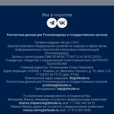
Мы в соцсетях
Контактные данные для Роскомнадзора и государственных органов
Сетевое издание «86.ру» (18+).
Зарегистрировано Федеральной службой по надзору в сфере связи,
информационных технологий и массовых коммуникаций
(Роскомнадзор).
Запись о регистрации СМИ ЭЛ № ФС 77-84713 от 06.02.2023 г.
Учредитель: Общество с ограниченной ответственностью "ИНТЕРНЕТ
ТЕХНОЛОГИИ"
Главный редактор: Познахарева Елена Павловна
Адрес редакции: 625000, г. Тюмень, ул. Максима Горького, д. 76, офис 214,
+7 (3452) 56-72-72 (доб. 3736)
Электронный адрес редакции:
86@shkulev.ru
Контактные данные для Роскомнадзора и государственных органов:
juristchel@shkulev.ru
Техподдержка:
help@shkulev.ru
По вопросам коммерческого сотрудничества:
Жапарова Жанна, менеджер по работе с федеральными клиентами
zhanna.zhaparova@shkulev.ru
, моб. + 7 982 640 34 32
Ревина Мария, директор по работе с федеральными клиентами
mariya.revina@shkulev.ru
, моб. +7 910 402 4056