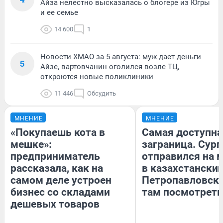
Айза нелестно высказалась о блогере из Югры
и ее семье
14 600
1
Новости ХМАО за 5 августа: муж дает деньги
5
Айзе, вартовчанин оголился возле ТЦ,
откроются новые поликлиники
11 446
Обсудить
МНЕНИЕ
МНЕНИЕ
«Покупаешь кота в
Самая доступна
мешке»:
заграница. Сур
предприниматель
отправился на 
рассказала, как на
в казахстански
самом деле устроен
Петропавловск:
бизнес со складами
там посмотреть
дешевых товаров