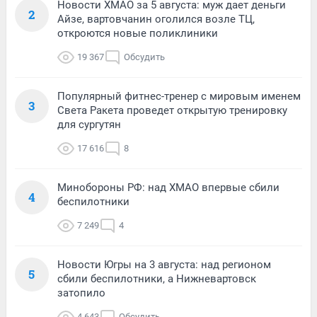
Новости ХМАО за 5 августа: муж дает деньги
2
Айзе, вартовчанин оголился возле ТЦ,
откроются новые поликлиники
19 367
Обсудить
Популярный фитнес-тренер с мировым именем
3
Света Ракета проведет открытую тренировку
для сургутян
17 616
8
Минобороны РФ: над ХМАО впервые сбили
4
беспилотники
7 249
4
Новости Югры на 3 августа: над регионом
5
сбили беспилотники, а Нижневартовск
затопило
4 643
Обсудить