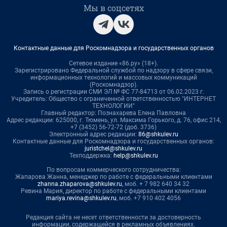
Мы в соцсетях
Контактные данные для Роскомнадзора и государственных органов
Сетевое издание «86.ру» (18+).
Зарегистрировано Федеральной службой по надзору в сфере связи,
информационных технологий и массовых коммуникаций
(Роскомнадзор).
Запись о регистрации СМИ ЭЛ № ФС 77-84713 от 06.02.2023 г.
Учредитель: Общество с ограниченной ответственностью "ИНТЕРНЕТ
ТЕХНОЛОГИИ"
Главный редактор: Познахарева Елена Павловна
Адрес редакции: 625000, г. Тюмень, ул. Максима Горького, д. 76, офис 214,
+7 (3452) 56-72-72 (доб. 3736)
Электронный адрес редакции:
86@shkulev.ru
Контактные данные для Роскомнадзора и государственных органов:
juristchel@shkulev.ru
Техподдержка:
help@shkulev.ru
По вопросам коммерческого сотрудничества:
Жапарова Жанна, менеджер по работе с федеральными клиентами
zhanna.zhaparova@shkulev.ru
, моб. + 7 982 640 34 32
Ревина Мария, директор по работе с федеральными клиентами
mariya.revina@shkulev.ru
, моб. +7 910 402 4056
Редакция сайта не несет ответственности за достоверность
информации, содержащейся в рекламных объявлениях.