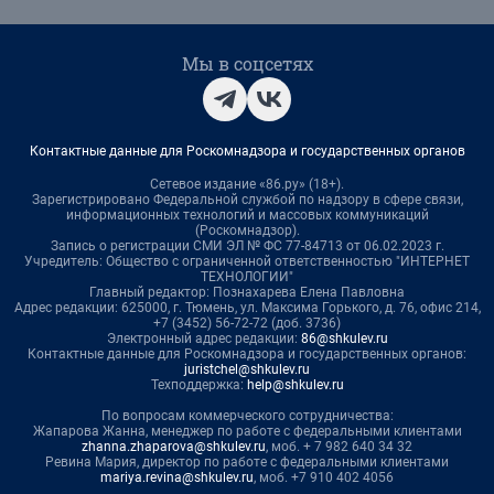
Мы в соцсетях
Контактные данные для Роскомнадзора и государственных органов
Сетевое издание «86.ру» (18+).
Зарегистрировано Федеральной службой по надзору в сфере связи,
информационных технологий и массовых коммуникаций
(Роскомнадзор).
Запись о регистрации СМИ ЭЛ № ФС 77-84713 от 06.02.2023 г.
Учредитель: Общество с ограниченной ответственностью "ИНТЕРНЕТ
ТЕХНОЛОГИИ"
Главный редактор: Познахарева Елена Павловна
Адрес редакции: 625000, г. Тюмень, ул. Максима Горького, д. 76, офис 214,
+7 (3452) 56-72-72 (доб. 3736)
Электронный адрес редакции:
86@shkulev.ru
Контактные данные для Роскомнадзора и государственных органов:
juristchel@shkulev.ru
Техподдержка:
help@shkulev.ru
По вопросам коммерческого сотрудничества:
Жапарова Жанна, менеджер по работе с федеральными клиентами
zhanna.zhaparova@shkulev.ru
, моб. + 7 982 640 34 32
Ревина Мария, директор по работе с федеральными клиентами
mariya.revina@shkulev.ru
, моб. +7 910 402 4056