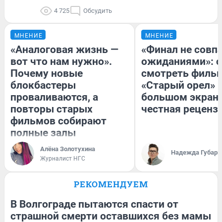
4 725
Обсудить
МНЕНИЕ
МНЕНИЕ
«Аналоговая жизнь —
«Финал не совпа
вот что нам нужно».
ожиданиями»: с
Почему новые
смотреть филь
блокбастеры
«Старый орел» 
проваливаются, а
большом экран
повторы старых
честная реценз
фильмов собирают
полные залы
Алёна Золотухина
Надежда Губарь
Журналист НГС
РЕКОМЕНДУЕМ
В Волгограде пытаются спасти от
страшной смерти оставшихся без мамы