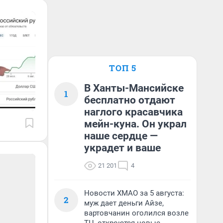
ТОП 5
В Ханты-Мансийске
1
бесплатно отдают
наглого красавчика
мейн-куна. Он украл
наше сердце —
украдет и ваше
21 201
4
Новости ХМАО за 5 августа:
2
муж дает деньги Айзе,
вартовчанин оголился возле