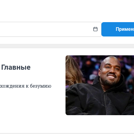
Примен
? Главные
осхождения к безумию