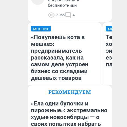
беспилотники
7 055
4
МНЕНИЕ
МНЕНИЕ
«Покупаешь кота в
Тепло 
мешке»:
холодн
предприниматель
зимой.
рассказала, как на
ездит н
самом деле устроен
плюсы 
бизнес со складами
дешевых товаров
РЕКОМЕНДУЕМ
Наталья Шорохова
Д
Открыла кофейную точку на
деньги соцразвития
«Ела одни булочки и
пирожные»: экстремально
худые новосибирцы — о
своих попытках набрать