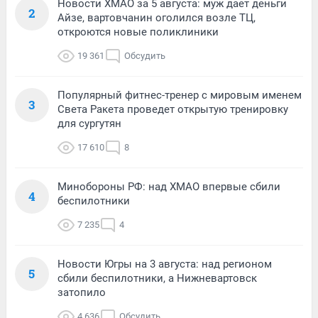
Новости ХМАО за 5 августа: муж дает деньги
2
Айзе, вартовчанин оголился возле ТЦ,
откроются новые поликлиники
19 361
Обсудить
Популярный фитнес-тренер с мировым именем
3
Света Ракета проведет открытую тренировку
для сургутян
17 610
8
Минобороны РФ: над ХМАО впервые сбили
4
беспилотники
7 235
4
Новости Югры на 3 августа: над регионом
5
сбили беспилотники, а Нижневартовск
затопило
4 636
Обсудить