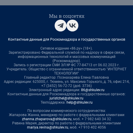
Мы в соцсетях
Контактные данные для Роскомнадзора и государственных органов
Сетевое издание «86.ру» (18+).
Зарегистрировано Федеральной службой по надзору в сфере связи,
информационных технологий и массовых коммуникаций
(Роскомнадзор).
Запись о регистрации СМИ ЭЛ № ФС 77-84713 от 06.02.2023 г.
Учредитель: Общество с ограниченной ответственностью "ИНТЕРНЕТ
ТЕХНОЛОГИИ"
Главный редактор: Познахарева Елена Павловна
Адрес редакции: 625000, г. Тюмень, ул. Максима Горького, д. 76, офис 214,
+7 (3452) 56-72-72 (доб. 3736)
Электронный адрес редакции:
86@shkulev.ru
Контактные данные для Роскомнадзора и государственных органов:
juristchel@shkulev.ru
Техподдержка:
help@shkulev.ru
По вопросам коммерческого сотрудничества:
Жапарова Жанна, менеджер по работе с федеральными клиентами
zhanna.zhaparova@shkulev.ru
, моб. + 7 982 640 34 32
Ревина Мария, директор по работе с федеральными клиентами
mariya.revina@shkulev.ru
, моб. +7 910 402 4056