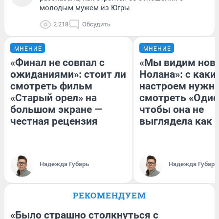
молодым мужем из Югры
2 218
Обсудить
МНЕНИЕ
МНЕНИЕ
«Финал не совпал с
«Мы видим нов
ожиданиями»: стоит ли
Нолана»: с каки
смотреть фильм
настроем нужн
«Старый орел» на
смотреть «Одис
большом экране —
чтобы она не
честная рецензия
выглядела как 
Надежда Губарь
Надежда Губарь
РЕКОМЕНДУЕМ
«Было страшно столкнуться с