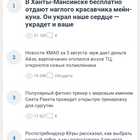
В Ханты-Мансийске бесплатно
1
отдают наглого красавчика мейн-
куна. Он украл наше сердце —
украдет и ваше
21 189
4
Новости ХМАО за 5 августа: муж дает деньги
2
Айзе, вартовчанин оголился возле ТЦ,
откроются новые поликлиники
19 298
Обсудить
Популярный фитнес-тренер с мировым именем
3
Света Ракета проведет открытую тренировку
для сургутян
17 527
8
Роспотребнадзор Югры рассказал, как выбрать
4
сочный арбуз, а мы подготовили 3 рецепта