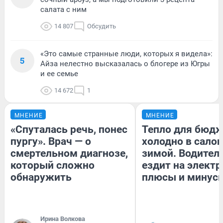
салата с ним
14 807
Обсудить
«Это самые странные люди, которых я видела»:
5
Айза нелестно высказалась о блогере из Югры
и ее семье
14 672
1
МНЕНИЕ
МНЕНИЕ
«Спуталась речь, понес
Тепло для бюдж
пургу». Врач — о
холодно в сало
смертельном диагнозе,
зимой. Водитель
который сложно
ездит на электр
обнаружить
плюсы и минус
Ирина Волкова