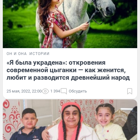
ОН И ОНА
ИСТОРИИ
«Я была украдена»: откровения
современной цыганки — как женится,
любит и разводится древнейший народ
25 мая, 2022, 22:00
1 394
Обсудить