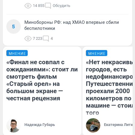
14 855
Обсудить
Минобороны РФ: над ХМАО впервые сбили
5
беспилотники
7 223
4
МНЕНИЕ
МНЕНИЕ
«Финал не совпал с
«Нет некрасивы
ожиданиями»: стоит ли
городов, есть
смотреть фильм
недофинансиро
«Старый орел» на
Путешественни
большом экране —
проехали 2000
честная рецензия
километров по 
машине — стоил
того
Надежда Губарь
Екатерина Литк