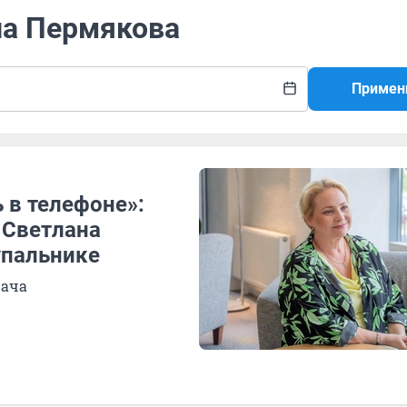
на Пермякова
Примен
 в телефоне»:
 Светлана
упальнике
рача