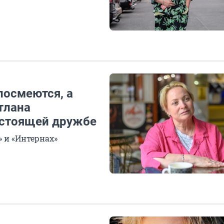
посмеются, а
тлана
настоящей дружбе
» и «Интернах»