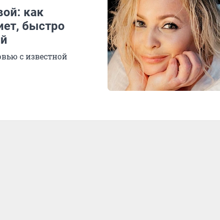
ой: как
иет, быстро
ой
ервью с известной