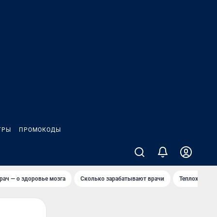
ГРЫ
ПРОМОКОДЫ
рач — о здоровье мозга
Сколько зарабатывают врачи
Теплоход сел