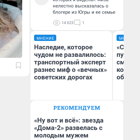
нелестно высказалась о
блогере из Югры и ее семье
14 623
1
МНЕНИЕ
МНЕНИЕ
Наследие, которое
«Спутал
чудом не развалилось:
пургу».
транспортный эксперт
смерте
разнес миф о «вечных»
которы
советских дорогах
обнару
Олег Арефьев
Ир
РЕКОМЕНДУЕМ
Блогер, предприниматель,
Гл
владелец в транспортном
«Р
бизнесе
Во
«Ну вот и всё»: звезда
«Дома-2» развелась с
молодым мужем