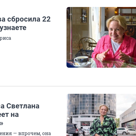
ва сбросила 22
 узнаете
триса
са Светлана
еет на
»
дения — впрочем, она