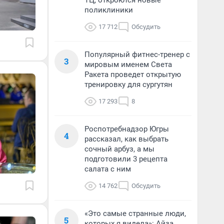
ТЦ, откроются новые
поликлиники
17 712
Обсудить
Популярный фитнес-тренер с
3
мировым именем Света
Ракета проведет открытую
тренировку для сургутян
17 293
8
Роспотребнадзор Югры
4
рассказал, как выбрать
сочный арбуз, а мы
подготовили 3 рецепта
салата с ним
14 762
Обсудить
«Это самые странные люди,
5
которых я видела»: Айза