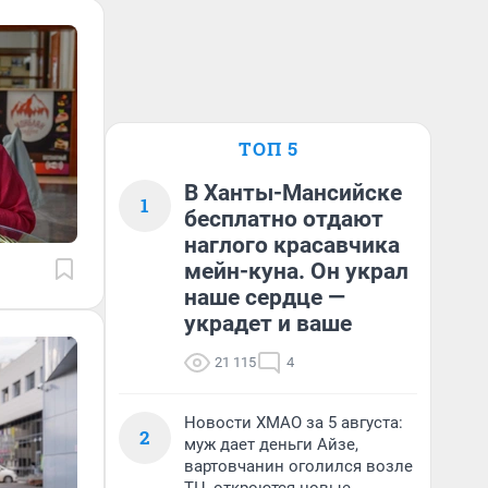
ТОП 5
В Ханты-Мансийске
1
бесплатно отдают
наглого красавчика
мейн-куна. Он украл
наше сердце —
украдет и ваше
21 115
4
Новости ХМАО за 5 августа:
2
муж дает деньги Айзе,
вартовчанин оголился возле