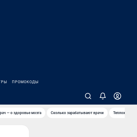
ГРЫ
ПРОМОКОДЫ
рач — о здоровье мозга
Сколько зарабатывают врачи
Теплоход сел