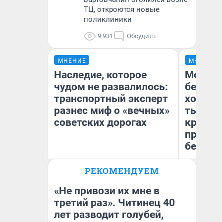
ТЦ, откроются новые
поликлиники
9 931
Обсудить
МНЕНИЕ
МНЕНИЕ
Наследие, которое
Мой ба
чудом не развалилось:
береже
транспортный эксперт
хотела 
разнес миф о «вечных»
тысяч,
советских дорогах
кредит,
приеха
безопа
Олег Арефьев
РЕКОМЕНДУЕМ
Блогер, предприниматель,
Кс
владелец в транспортном
Ав
бизнесе
«Не привози их мне в
третий раз». Читинец 40
лет разводит голубей,