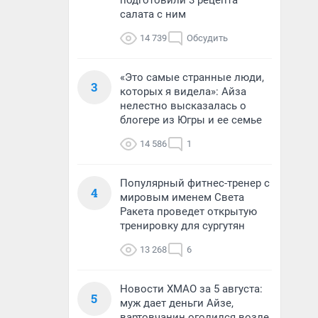
подготовили 3 рецепта
салата с ним
14 739
Обсудить
«Это самые странные люди,
3
которых я видела»: Айза
нелестно высказалась о
блогере из Югры и ее семье
14 586
1
Популярный фитнес-тренер с
4
мировым именем Света
Ракета проведет открытую
тренировку для сургутян
13 268
6
Новости ХМАО за 5 августа:
5
муж дает деньги Айзе,
вартовчанин оголился возле