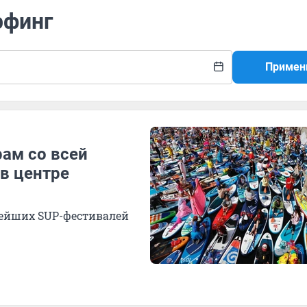
рфинг
Примен
рам со всей
в центре
нейших SUP-фестивалей