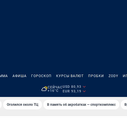
АММА
АФИША
ГОРОСКОП
КУРСЫ ВАЛЮТ
ПРОБКИ
ZODY
И
USD 80,93
СЕЙЧАС
+16°C
EUR 93,19
Оголился около ТЦ
В память об акробатках — спорткомплекс
В