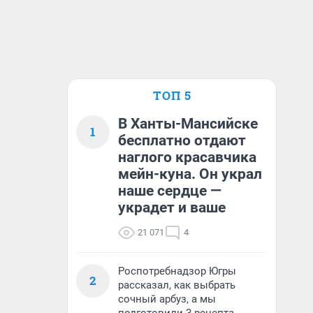
ТОП 5
В Ханты-Мансийске
1
бесплатно отдают
наглого красавчика
мейн-куна. Он украл
наше сердце —
украдет и ваше
21 071
4
Роспотребнадзор Югры
2
рассказал, как выбрать
сочный арбуз, а мы