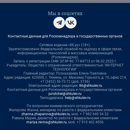
Мы в соцсетях
Контактные данные для Роскомнадзора и государственных органов
Сетевое издание «86.ру» (18+).
Зарегистрировано Федеральной службой по надзору в сфере связи,
информационных технологий и массовых коммуникаций
(Роскомнадзор).
Запись о регистрации СМИ ЭЛ № ФС 77-84713 от 06.02.2023 г.
Учредитель: Общество с ограниченной ответственностью "ИНТЕРНЕТ
ТЕХНОЛОГИИ"
Главный редактор: Познахарева Елена Павловна
Адрес редакции: 625000, г. Тюмень, ул. Максима Горького, д. 76, офис 214,
+7 (3452) 56-72-72 (доб. 3736)
Электронный адрес редакции:
86@shkulev.ru
Контактные данные для Роскомнадзора и государственных органов:
juristchel@shkulev.ru
Техподдержка:
help@shkulev.ru
По вопросам коммерческого сотрудничества:
Жапарова Жанна, менеджер по работе с федеральными клиентами
zhanna.zhaparova@shkulev.ru
, моб. + 7 982 640 34 32
Ревина Мария, директор по работе с федеральными клиентами
mariya.revina@shkulev.ru
, моб. +7 910 402 4056