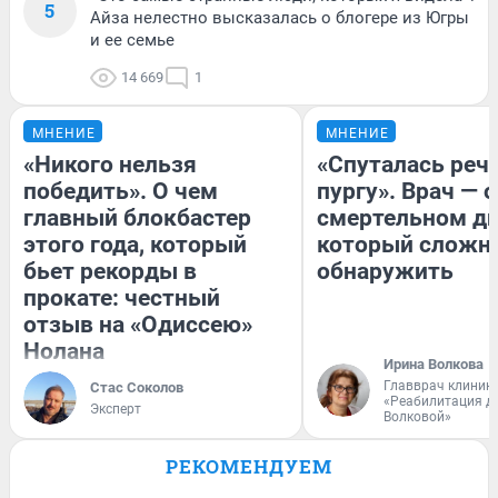
5
Айза нелестно высказалась о блогере из Югры
и ее семье
14 669
1
МНЕНИЕ
МНЕНИЕ
«Никого нельзя
«Спуталась речь
победить». О чем
пургу». Врач — о
главный блокбастер
смертельном ди
этого года, который
который сложн
бьет рекорды в
обнаружить
прокате: честный
отзыв на «Одиссею»
Нолана
Ирина Волкова
Главврач клиник
Стас Соколов
«Реабилитация д
Эксперт
Волковой»
РЕКОМЕНДУЕМ