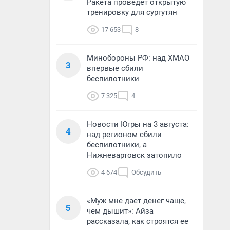
Ракета проведет открытую
тренировку для сургутян
17 653
8
Минобороны РФ: над ХМАО
3
впервые сбили
беспилотники
7 325
4
Новости Югры на 3 августа:
4
над регионом сбили
беспилотники, а
Нижневартовск затопило
4 674
Обсудить
«Муж мне дает денег чаще,
5
чем дышит»: Айза
рассказала, как строятся ее