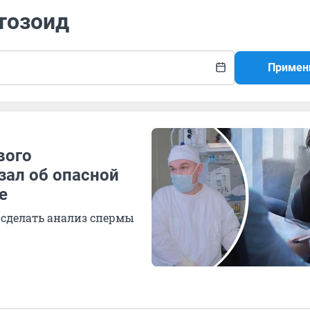
тозоид
Примен
вого
зал об опасной
е
 сделать анализ спермы