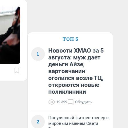
ТОП 5
Новости ХМАО за 5
1
августа: муж дает
деньги Айзе,
вартовчанин
оголился возле ТЦ,
откроются новые
поликлиники
19 399
Обсудить
Популярный фитнес-тренер с
2
мировым именем Света