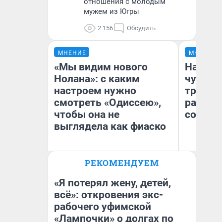
отношения с молодым
мужем из Югры
2 156
Обсудить
МНЕНИЕ
МНЕНИЕ
«Мы видим нового
Наслед
Нолана»: с каким
чудом 
настроем нужно
трансп
смотреть «Одиссею»,
разнес
чтобы она не
советс
выглядела как фиаско
Ол
РЕКОМЕНДУЕМ
Бл
Надежда Губарь
вл
би
«Я потерял жену, детей,
всё»: откровения экс-
рабочего уфимской
«Лампочки» о долгах по