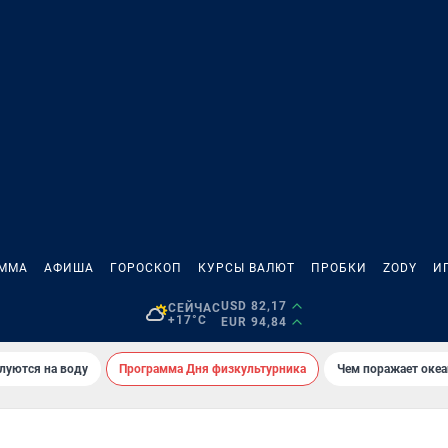
АММА
АФИША
ГОРОСКОП
КУРСЫ ВАЛЮТ
ПРОБКИ
ZODY
И
USD 82,17
СЕЙЧАС
+17°C
EUR 94,84
луются на воду
Программа Дня физкультурника
Чем поражает оке