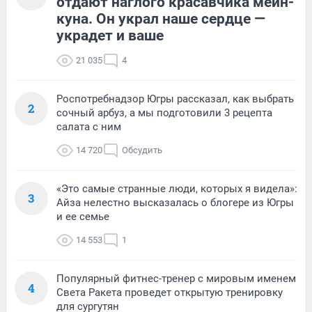
отдают наглого красавчика мейн-
куна. Он украл наше сердце —
украдет и ваше
21 035
4
Роспотребнадзор Югры рассказал, как выбрать
2
сочный арбуз, а мы подготовили 3 рецепта
салата с ним
14 720
Обсудить
«Это самые странные люди, которых я видела»:
3
Айза нелестно высказалась о блогере из Югры
и ее семье
14 553
1
Популярный фитнес-тренер с мировым именем
4
Света Ракета проведет открытую тренировку
для сургутян