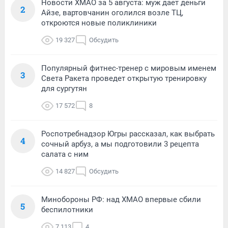
Новости ХМАО за 5 августа: муж дает деньги
2
Айзе, вартовчанин оголился возле ТЦ,
откроются новые поликлиники
19 327
Обсудить
Популярный фитнес-тренер с мировым именем
3
Света Ракета проведет открытую тренировку
для сургутян
17 572
8
Роспотребнадзор Югры рассказал, как выбрать
4
сочный арбуз, а мы подготовили 3 рецепта
салата с ним
14 827
Обсудить
Минобороны РФ: над ХМАО впервые сбили
5
беспилотники
7 113
4