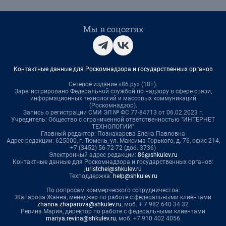
Мы в соцсетях
Контактные данные для Роскомнадзора и государственных органов
Сетевое издание «86.ру» (18+).
Зарегистрировано Федеральной службой по надзору в сфере связи,
информационных технологий и массовых коммуникаций
(Роскомнадзор).
Запись о регистрации СМИ ЭЛ № ФС 77-84713 от 06.02.2023 г.
Учредитель: Общество с ограниченной ответственностью "ИНТЕРНЕТ
ТЕХНОЛОГИИ"
Главный редактор: Познахарева Елена Павловна
Адрес редакции: 625000, г. Тюмень, ул. Максима Горького, д. 76, офис 214,
+7 (3452) 56-72-72 (доб. 3736)
Электронный адрес редакции:
86@shkulev.ru
Контактные данные для Роскомнадзора и государственных органов:
juristchel@shkulev.ru
Техподдержка:
help@shkulev.ru
По вопросам коммерческого сотрудничества:
Жапарова Жанна, менеджер по работе с федеральными клиентами
zhanna.zhaparova@shkulev.ru
, моб. + 7 982 640 34 32
Ревина Мария, директор по работе с федеральными клиентами
mariya.revina@shkulev.ru
, моб. +7 910 402 4056