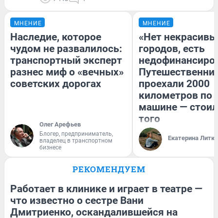
МНЕНИЕ
МНЕНИЕ
Наследие, которое
«Нет некрасивы
чудом не развалилось:
городов, есть
транспортный эксперт
недофинансиро
разнес миф о «вечных»
Путешественни
советских дорогах
проехали 2000
километров по 
машине — стоил
того
Олег Арефьев
Блогер, предприниматель,
Екатерина Литк
владелец в транспортном
бизнесе
РЕКОМЕНДУЕМ
Работает в клинике и играет в театре —
что известно о сестре Вани
Дмитриенко, оскандалившейся на